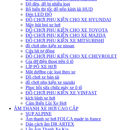
Độ đèn, độ bi nhiều loại
Bộ hiển thị tốc độ trên kính lái HUD
Đèn LED ĐỘ
ĐỒ CHƠI PHỤ KIỆN CHO XE HYUNDAI
Máy hút bụi xe hơi
ĐỒ CHƠI PHỤ KIỆN CHO XE TOYOTA
ĐỒ CHƠI PHỤ KIỆN CHO XE MAZDA
ĐỒ CHƠI PHỤ KIỆN XE MITSUBISHI
đồ chơi phụ kiện xe nissan
Cửa hít tự động
ĐỒ CHƠI PHỤ KIỆN CHO XE CHEVROLET
Gía đỡ điện thoại trên ô tô
LÍP PÔ XE HƠI
Mặt dưỡng các loại theo xe
Đồ chơi xe bán tải
đồ chơi phụ kiện xe suzuki
Phục hồi sửa chửa máy xe ô tô
ĐỒ CHƠI PHỤ KIỆN XE VINFAST
kích bình xe hơi
Cảm Biến Lùi Xe Hơi
ÂM THANH XE HƠI CAO CẤP
SUP ALPINE
Âm thanh xe hơi FOLCA made in france
Dán cách âm DR,ARTEX
Lắp Âm Thanh Xe Kia