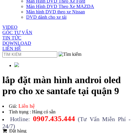
Màn Hình DVD Theo Xe Ford
Màn Hình DVD Theo Xe MAZDA
Màn hình DVD theo xe Nissan
DVD dành cho xe tải
VIDEO
GÓC TƯ VẤN
TIN TỨC
DOWNLOAD
LIÊN HỆ
lắp đặt màn hình androi oled
pro cho xe santafe tại quận 9
Liên hệ
Giá:
Tình trạng : Hàng có sẵn
0907.435.444
Hotline:
(Tư Vấn Miễn Phí -
24/7)
Đặt hàng