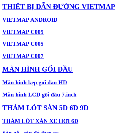
THIẾT BỊ DẪN ĐƯỜNG VIETMAP
VIETMAP ANDROID
VIETMAP C005
VIETMAP C005
VIETMAP C007
MÀN HÌNH GỐI ĐẦU
Màn hình kẹp gối đầu HD
Màn hình LCD gối đầu 7.inch
THẢM LÓT SÀN 5D 6D 9D
THẢM LÓT XÀN XE HƠI 6D
Sàn gỗ , sàn đá theo xe