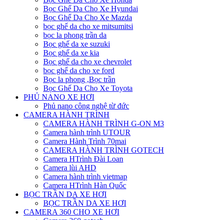
Bọc Ghế Da Cho Xe Hyundai
Bọc Ghế Da Cho Xe Mazda
bọc ghế da cho xe mitsumitsi
bọc la phong trần da
Bọc ghế da xe suzuki
Bọc ghế da xe kia
Bọc ghế da cho xe chevrolet
bọc ghế da cho xe ford
Bọc la phong ,Bọc trần
Bọc Ghế Da Cho Xe Toyota
PHỦ NANO XE HƠI
Phủ nano công nghệ từ đức
CAMERA HÀNH TRÌNH
CAMERA HÀNH TRÌNH G-ON M3
Camera hành trình UTOUR
Camera Hành Trình 70mai
CAMERA HÀNH TRÌNH GOTECH
Camera HTrình Đài Loan
Camera lùi AHD
Camera hành trình vietmap
Camera HTrình Hàn Quốc
BỌC TRẦN DA XE HƠI
BỌC TRẦN DA XE HƠI
CAMERA 360 CHO XE HƠI