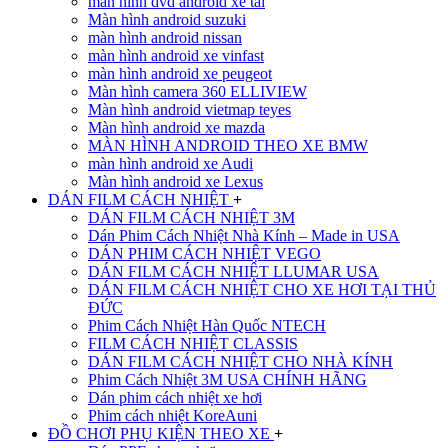
màn hình dvd android xe tải
Màn hình android suzuki
màn hình android nissan
màn hình android xe vinfast
màn hình android xe peugeot
Màn hình camera 360 ELLIVIEW
Màn hình android vietmap teyes
Màn hình android xe mazda
MÀN HÌNH ANDROID THEO XE BMW
màn hình android xe Audi
Màn hình android xe Lexus
DÁN FILM CÁCH NHIỆT
+
DÁN FILM CÁCH NHIỆT 3M
Dán Phim Cách Nhiệt Nhà Kính – Made in USA
DÁN PHIM CÁCH NHIỆT VEGO
DÁN FILM CÁCH NHIỆT LLUMAR USA
DÁN FILM CÁCH NHIỆT CHO XE HƠI TẠI THỦ
ĐỨC
Phim Cách Nhiệt Hàn Quốc NTECH
FILM CÁCH NHIỆT CLASSIS
DÁN FILM CÁCH NHIỆT CHO NHÀ KÍNH
Phim Cách Nhiệt 3M USA CHÍNH HÃNG
Dán phim cách nhiệt xe hơi
Phim cách nhiệt KoreAuni
ĐỒ CHƠI PHỤ KIỆN THEO XE
+