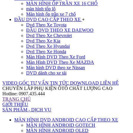
MÀN HÌNH ỐP TRẦN XE 16 CHỔ
màn hình tốp lô
Màn hình ốp trần xe 7 chổ
ĐẦU DVD CAO CẤP THEO XE
+
Dvd Theo Xe Toyota
ĐẦU DVD THEO XE DAEWOO
Dvd Theo Xe Chevrolet
Dvd Theo Xe Kia
Dvd Theo Xe Hyundai
Dvd Theo Xe Honda
Màn Hình DVD Theo Xe Ford
Màn Hình DVD Theo Xe MAZDA
Màn hình DVD theo xe Nissan
DVD dành cho xe tải
VIDEO
GÓC TƯ VẤN
TIN TỨC
DOWNLOAD
LIÊN HỆ
CHUYÊN LẮP PHỤ KIỆN ÔTÔ CHẤT LƯỢNG CAO
Hotline: 0907.435.444
TRANG CHỦ
GIỚI THIỆU
SẢN PHẨM - DỊCH VỤ
MÀN HÌNH DVD ANDROID CAO CẤP THEO XE
MÀN HÌNH ANDROID GOTECH
MÀN HÌNH ANDROID OLED