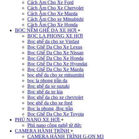
Cách Âm Cho Xe Ford
Cách Âm Cho Xe Chervolet
Cách Âm Cho Xe Mazda
Cách Âm Cho xe Mitsubishi
Cách Âm Cho Xe Honda
BỌC NỆM GHẾ DA XE HƠI
+
BỌC LA PHONG XE HƠI
Bọc ghế da cho xe Vinfast
Bọc Ghế Da Cho Xe Lexus
Bọc Ghế Da Cho Xe Nissan
Bọc Ghế Da Cho Xe Honda
Bọc Ghế Da Cho Xe Hyundai
Bọc Ghế Da Cho Xe Mazda
bọc ghế da cho xe mitsumitsi
bọc la phong trần da
Bọc ghế da xe suzuki
Bọc ghế da xe kia
Bọc ghế da cho xe chevrolet
bọc ghế da cho xe ford
Bọc la phong ,Bọc trần
Bọc Ghế Da Cho Xe Toyota
PHỦ NANO XE HƠI
+
Phủ nano công nghệ từ đức
CAMERA HÀNH TRÌNH
+
CAMERA HÀNH TRÌNH G-ON M3