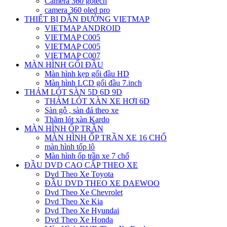
Camera 360 gotech
camera 360 oled pro
THIẾT BỊ DẪN ĐƯỜNG VIETMAP
VIETMAP ANDROID
VIETMAP C005
VIETMAP C005
VIETMAP C007
MÀN HÌNH GỐI ĐẦU
Màn hình kẹp gối đầu HD
Màn hình LCD gối đầu 7.inch
THẢM LÓT SÀN 5D 6D 9D
THẢM LÓT XÀN XE HƠI 6D
Sàn gỗ , sàn đá theo xe
Thãm lót xàn Kardo
MÀN HÌNH ỐP TRẦN
MÀN HÌNH ỐP TRẦN XE 16 CHỔ
màn hình tốp lô
Màn hình ốp trần xe 7 chổ
ĐẦU DVD CAO CẤP THEO XE
Dvd Theo Xe Toyota
ĐẦU DVD THEO XE DAEWOO
Dvd Theo Xe Chevrolet
Dvd Theo Xe Kia
Dvd Theo Xe Hyundai
Dvd Theo Xe Honda