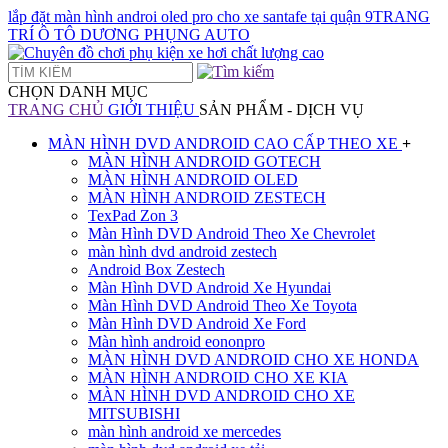
lắp đặt màn hình androi oled pro cho xe santafe tại quận 9TRANG
TRÍ Ô TÔ DƯƠNG PHỤNG AUTO
CHỌN DANH MỤC
TRANG CHỦ
GIỚI THIỆU
SẢN PHẨM - DỊCH VỤ
MÀN HÌNH DVD ANDROID CAO CẤP THEO XE
+
MÀN HÌNH ANDROID GOTECH
MÀN HÌNH ANDROID OLED
MÀN HÌNH ANDROID ZESTECH
TexPad Zon 3
Màn Hình DVD Android Theo Xe Chevrolet
màn hình dvd android zestech
Android Box Zestech
Màn Hình DVD Android Xe Hyundai
Màn Hình DVD Android Theo Xe Toyota
Màn Hình DVD Android Xe Ford
Màn hình android eononpro
MÀN HÌNH DVD ANDROID CHO XE HONDA
MÀN HÌNH ANDROID CHO XE KIA
MÀN HÌNH DVD ANDROID CHO XE
MITSUBISHI
màn hình android xe mercedes