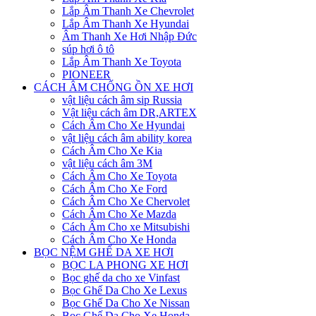
Lắp Âm Thanh Xe Chevrolet
Lắp Âm Thanh Xe Hyundai
Âm Thanh Xe Hơi Nhập Đức
súp hơi ô tô
Lắp Âm Thanh Xe Toyota
PIONEER
CÁCH ÂM CHỐNG ỒN XE HƠI
vật liệu cách âm sip Russia
Vật liệu cách âm DR,ARTEX
Cách Âm Cho Xe Hyundai
vật liệu cách âm ability korea
Cách Âm Cho Xe Kia
vật liệu cách âm 3M
Cách Âm Cho Xe Toyota
Cách Âm Cho Xe Ford
Cách Âm Cho Xe Chervolet
Cách Âm Cho Xe Mazda
Cách Âm Cho xe Mitsubishi
Cách Âm Cho Xe Honda
BỌC NỆM GHẾ DA XE HƠI
BỌC LA PHONG XE HƠI
Bọc ghế da cho xe Vinfast
Bọc Ghế Da Cho Xe Lexus
Bọc Ghế Da Cho Xe Nissan
Bọc Ghế Da Cho Xe Honda