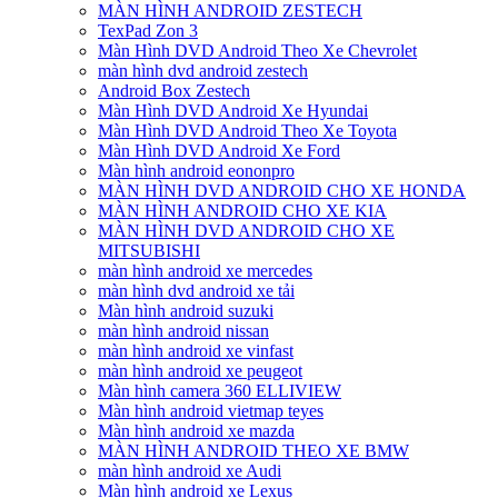
MÀN HÌNH ANDROID ZESTECH
TexPad Zon 3
Màn Hình DVD Android Theo Xe Chevrolet
màn hình dvd android zestech
Android Box Zestech
Màn Hình DVD Android Xe Hyundai
Màn Hình DVD Android Theo Xe Toyota
Màn Hình DVD Android Xe Ford
Màn hình android eononpro
MÀN HÌNH DVD ANDROID CHO XE HONDA
MÀN HÌNH ANDROID CHO XE KIA
MÀN HÌNH DVD ANDROID CHO XE
MITSUBISHI
màn hình android xe mercedes
màn hình dvd android xe tải
Màn hình android suzuki
màn hình android nissan
màn hình android xe vinfast
màn hình android xe peugeot
Màn hình camera 360 ELLIVIEW
Màn hình android vietmap teyes
Màn hình android xe mazda
MÀN HÌNH ANDROID THEO XE BMW
màn hình android xe Audi
Màn hình android xe Lexus