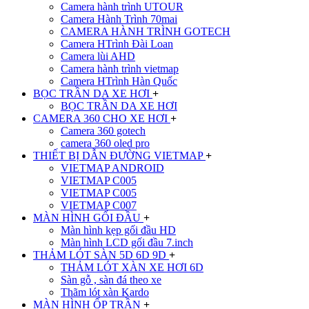
Camera hành trình UTOUR
Camera Hành Trình 70mai
CAMERA HÀNH TRÌNH GOTECH
Camera HTrình Đài Loan
Camera lùi AHD
Camera hành trình vietmap
Camera HTrình Hàn Quốc
BỌC TRẦN DA XE HƠI
+
BỌC TRẦN DA XE HƠI
CAMERA 360 CHO XE HƠI
+
Camera 360 gotech
camera 360 oled pro
THIẾT BỊ DẪN ĐƯỜNG VIETMAP
+
VIETMAP ANDROID
VIETMAP C005
VIETMAP C005
VIETMAP C007
MÀN HÌNH GỐI ĐẦU
+
Màn hình kẹp gối đầu HD
Màn hình LCD gối đầu 7.inch
THẢM LÓT SÀN 5D 6D 9D
+
THẢM LÓT XÀN XE HƠI 6D
Sàn gỗ , sàn đá theo xe
Thãm lót xàn Kardo
MÀN HÌNH ỐP TRẦN
+