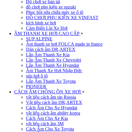
Đồ chơi xe bán tải
đồ chơi phụ kiện xe suzuki
Phục hồi sửa chửa máy xe ô tô
ĐỒ CHƠI PHỤ KIỆN XE VINFAST
kích bình xe hơi
Cảm Biến Lùi Xe Hơi
ÂM THANH XE HƠI CAO CẤP
+
SUP ALPINE
Âm thanh xe hơi FOLCA made in france
Dán cách âm DR,ARTEX
Lắp Âm Thanh Xe Kia
Lắp Âm Thanh Xe Chevrolet
Lắp Âm Thanh Xe Hyundai
Âm Thanh Xe Hơi Nhập Đức
súp hơi ô tô
Lắp Âm Thanh Xe Toyota
PIONEER
CÁCH ÂM CHỐNG ỒN XE HƠI
+
vật liệu cách âm sip Russia
Vật liệu cách âm DR,ARTEX
Cách Âm Cho Xe Hyundai
vật liệu cách âm ability korea
Cách Âm Cho Xe Kia
vật liệu cách âm 3M
Cách Âm Cho Xe Toyota