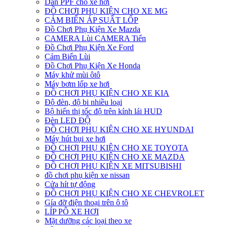
Dán PPF cho xe hơi
ĐỒ CHƠI PHỤ KIỆN CHO XE MG
CẢM BIẾN ÁP SUẤT LỐP
Đồ Chơi Phụ Kiện Xe Mazda
CAMERA Lùi CAMERA Tiến
Đồ Chơi Phụ Kiện Xe Ford
Cảm Biến Lùi
Đồ Chơi Phụ Kiện Xe Honda
Máy khử mùi ôtô
Máy bơm lốp xe hơi
ĐỒ CHƠI PHỤ KIỆN CHO XE KIA
Độ đèn, độ bi nhiều loại
Bộ hiển thị tốc độ trên kính lái HUD
Đèn LED ĐỘ
ĐỒ CHƠI PHỤ KIỆN CHO XE HYUNDAI
Máy hút bụi xe hơi
ĐỒ CHƠI PHỤ KIỆN CHO XE TOYOTA
ĐỒ CHƠI PHỤ KIỆN CHO XE MAZDA
ĐỒ CHƠI PHỤ KIỆN XE MITSUBISHI
đồ chơi phụ kiện xe nissan
Cửa hít tự động
ĐỒ CHƠI PHỤ KIỆN CHO XE CHEVROLET
Gía đỡ điện thoại trên ô tô
LÍP PÔ XE HƠI
Mặt dưỡng các loại theo xe