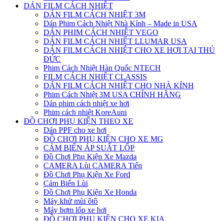
DÁN FILM CÁCH NHIỆT
DÁN FILM CÁCH NHIỆT 3M
Dán Phim Cách Nhiệt Nhà Kính – Made in USA
DÁN PHIM CÁCH NHIỆT VEGO
DÁN FILM CÁCH NHIỆT LLUMAR USA
DÁN FILM CÁCH NHIỆT CHO XE HƠI TẠI THỦ
ĐỨC
Phim Cách Nhiệt Hàn Quốc NTECH
FILM CÁCH NHIỆT CLASSIS
DÁN FILM CÁCH NHIỆT CHO NHÀ KÍNH
Phim Cách Nhiệt 3M USA CHÍNH HÃNG
Dán phim cách nhiệt xe hơi
Phim cách nhiệt KoreAuni
ĐỒ CHƠI PHỤ KIỆN THEO XE
Dán PPF cho xe hơi
ĐỒ CHƠI PHỤ KIỆN CHO XE MG
CẢM BIẾN ÁP SUẤT LỐP
Đồ Chơi Phụ Kiện Xe Mazda
CAMERA Lùi CAMERA Tiến
Đồ Chơi Phụ Kiện Xe Ford
Cảm Biến Lùi
Đồ Chơi Phụ Kiện Xe Honda
Máy khử mùi ôtô
Máy bơm lốp xe hơi
ĐỒ CHƠI PHỤ KIỆN CHO XE KIA