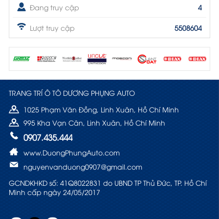
Đang truy cập
4
Lượt truy cập
5508604
TRANG TRÍ Ô TÔ DƯƠNG PHỤNG AUTO
1025 Phạm Văn Đồng, Linh Xuân, Hồ Chí Minh
995 Kha Vạn Cân, Linh Xuân, Hồ Chí Minh
0907.435.444
www.DuongPhungAuto.com
nguyenvanduong0907@gmail.com
GCNDKHKD số: 41Q8022831 do UBND TP Thủ Đức, TP. Hồ Chí
Minh cấp ngày 24/05/2017