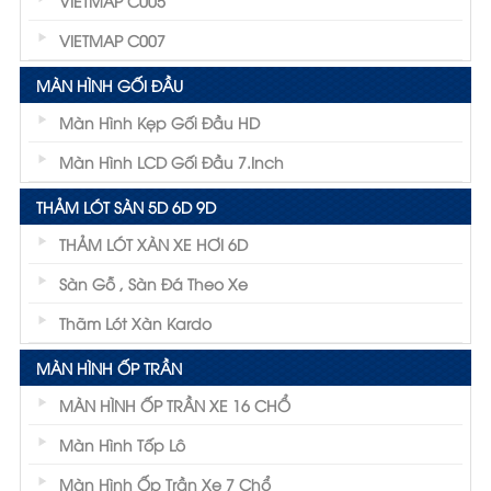
VIETMAP C005
VIETMAP C007
MÀN HÌNH GỐI ĐẦU
Màn Hình Kẹp Gối Đầu HD
Màn Hình LCD Gối Đầu 7.inch
THẢM LÓT SÀN 5D 6D 9D
THẢM LÓT XÀN XE HƠI 6D
Sàn Gỗ , Sàn Đá Theo Xe
Thãm Lót Xàn Kardo
MÀN HÌNH ỐP TRẦN
MÀN HÌNH ỐP TRẦN XE 16 CHỔ
Màn Hình Tốp Lô
Màn Hình Ốp Trần Xe 7 Chổ