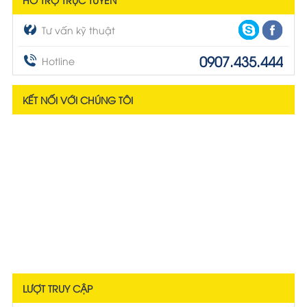
Tư vấn kỹ thuật
0907.435.444
Hotline
KẾT NỐI VỚI CHÚNG TÔI
LƯỢT TRUY CẬP