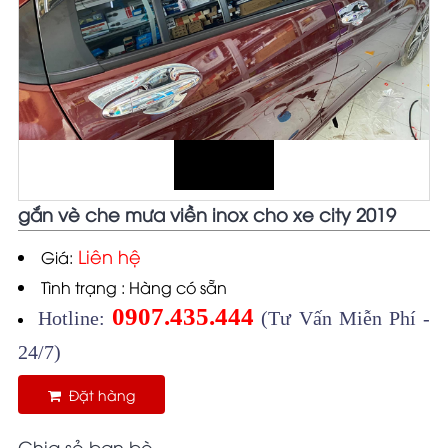
gắn vè che mưa viền inox cho xe city 2019
Liên hệ
Giá:
Tình trạng : Hàng có sẵn
0907.435.444
Hotline:
(Tư Vấn Miễn Phí -
24/7)
Đặt hàng
Chia sẻ bạn bè