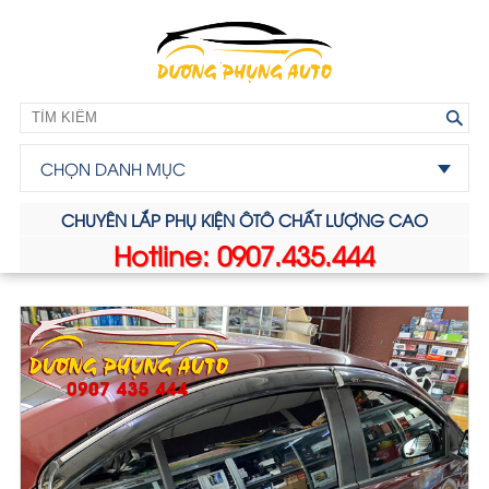
CHỌN DANH MỤC
CHUYÊN LẮP PHỤ KIỆN ÔTÔ CHẤT LƯỢNG CAO
Hotline: 0907.435.444