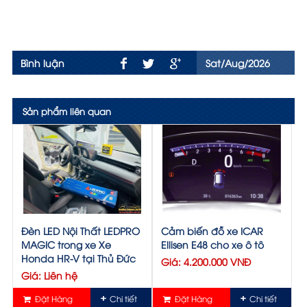
Bình luận
Sat/Aug/2026
Sản phẩm liên quan
Đèn LED Nội Thất LEDPRO
Cảm biến đỗ xe ICAR
MAGIC trong xe Xe
Ellisen E48 cho xe ô tô
Honda HR-V tại Thủ Đức
Giá: 4.200.000 VNĐ
Giá: Liên hệ
Đặt Hàng
Chi tiết
Đặt Hàng
Chi tiết