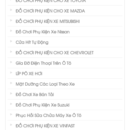
ĐỒ CHƠI PHỤ KIỆN CHO XE TOYOTA
ĐỒ CHƠI PHỤ KIỆN CHO XE MAZDA
ĐỒ CHƠI PHỤ KIỆN XE MITSUBISHI
Đồ Chơi Phụ Kiện Xe Nissan
Cửa Hít Tự Động
ĐỒ CHƠI PHỤ KIỆN CHO XE CHEVROLET
Gía Đỡ Điện Thoại Trên Ô Tô
LÍP PÔ XE HƠI
Mặt Dưỡng Các Loại Theo Xe
Đồ Chơi Xe Bán Tải
Đồ Chơi Phụ Kiện Xe Suzuki
Phục Hồi Sửa Chửa Máy Xe Ô Tô
ĐỒ CHƠI PHỤ KIỆN XE VINFAST