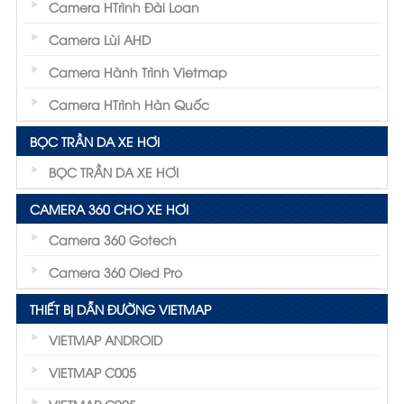
Camera HTrình Đài Loan
Camera Lùi AHD
Camera Hành Trình Vietmap
Camera HTrình Hàn Quốc
BỌC TRẦN DA XE HƠI
BỌC TRẦN DA XE HƠI
CAMERA 360 CHO XE HƠI
Camera 360 Gotech
Camera 360 Oled Pro
THIẾT BỊ DẪN ĐƯỜNG VIETMAP
VIETMAP ANDROID
VIETMAP C005