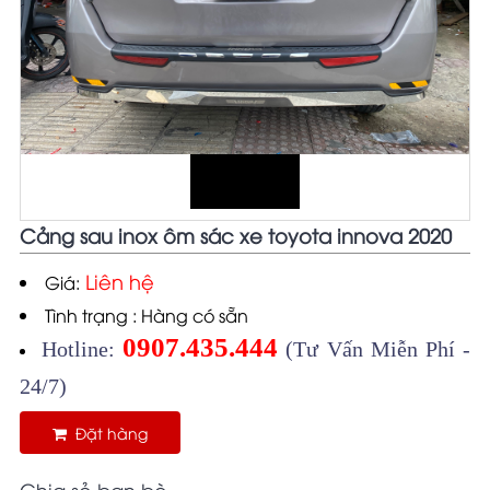
Cảng sau inox ôm sác xe toyota innova 2020
Liên hệ
Giá:
Tình trạng : Hàng có sẵn
0907.435.444
Hotline:
(Tư Vấn Miễn Phí -
24/7)
Đặt hàng
Chia sẻ bạn bè