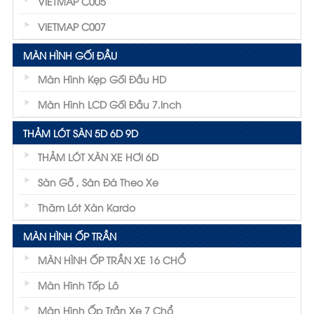
VIETMAP C005
VIETMAP C007
MÀN HÌNH GỐI ĐẦU
Màn Hình Kẹp Gối Đầu HD
Màn Hình LCD Gối Đầu 7.inch
THẢM LÓT SÀN 5D 6D 9D
THẢM LÓT XÀN XE HƠI 6D
Sàn Gỗ , Sàn Đá Theo Xe
Thãm Lót Xàn Kardo
MÀN HÌNH ỐP TRẦN
MÀN HÌNH ỐP TRẦN XE 16 CHỔ
Màn Hình Tốp Lô
Màn Hình Ốp Trần Xe 7 Chổ