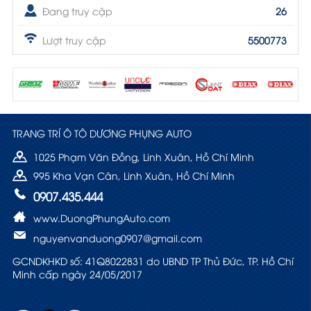
Đang truy cập
26
Lượt truy cập
5500773
TRANG TRÍ Ô TÔ DƯƠNG PHỤNG AUTO
1025 Phạm Văn Đồng, Linh Xuân, Hồ Chí Minh
995 Kha Vạn Cân, Linh Xuân, Hồ Chí Minh
0907.435.444
www.DuongPhungAuto.com
nguyenvanduong0907@gmail.com
GCNDKHKD số: 41Q8022831 do UBND TP Thủ Đức, TP. Hồ Chí
Minh cấp ngày 24/05/2017