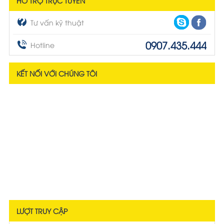
HỖ TRỢ TRỰC TUYẾN
Tư vấn kỹ thuật
0907.435.444
Hotline
KẾT NỐI VỚI CHÚNG TÔI
LƯỢT TRUY CẬP