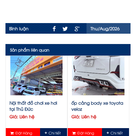
Bình luận
Thu/Aug/2026
Sản phẩm liên quan
Nội thất đồ chơi xe hơi
ốp cảng body xe toyota
tại Thủ Đức
veloz
Giá: Liên hệ
Giá: Liên hệ
Đặt Hàng
Chi tiết
Đặt Hàng
Chi tiết