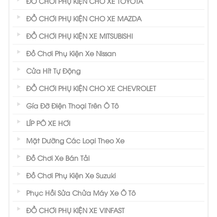
ĐỒ CHƠI PHỤ KIỆN CHO XE TOYOTA
ĐỒ CHƠI PHỤ KIỆN CHO XE MAZDA
ĐỒ CHƠI PHỤ KIỆN XE MITSUBISHI
Đồ Chơi Phụ Kiện Xe Nissan
Cửa Hít Tự Động
ĐỒ CHƠI PHỤ KIỆN CHO XE CHEVROLET
Gía Đỡ Điện Thoại Trên Ô Tô
LÍP PÔ XE HƠI
Mặt Dưỡng Các Loại Theo Xe
Đồ Chơi Xe Bán Tải
Đồ Chơi Phụ Kiện Xe Suzuki
Phục Hồi Sửa Chửa Máy Xe Ô Tô
ĐỒ CHƠI PHỤ KIỆN XE VINFAST