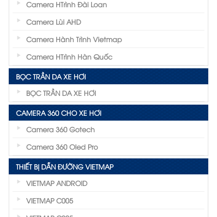
Camera HTrình Đài Loan
Camera Lùi AHD
Camera Hành Trình Vietmap
Camera HTrình Hàn Quốc
BỌC TRẦN DA XE HƠI
BỌC TRẦN DA XE HƠI
CAMERA 360 CHO XE HƠI
Camera 360 Gotech
Camera 360 Oled Pro
THIẾT BỊ DẪN ĐƯỜNG VIETMAP
VIETMAP ANDROID
VIETMAP C005