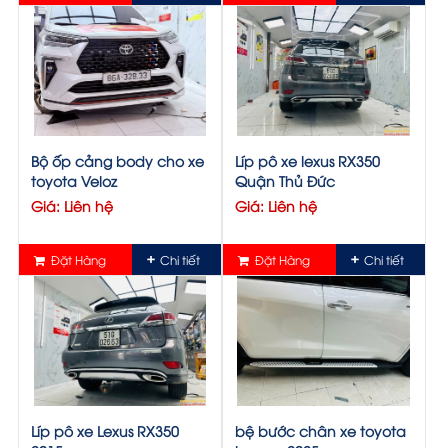
Bộ ốp cảng body cho xe
Líp pô xe lexus RX350
toyota Veloz
Quận Thủ Đức
Giá: Liên hệ
Giá: Liên hệ
Đặt Hàng
Chi tiết
Đặt Hàng
Chi tiết
Líp pô xe Lexus RX350
bệ bước chân xe toyota