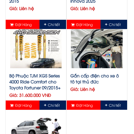
2015
innova 2025
Giá: Liên hệ
Giá: Liên hệ
Đặt Hàng
Chi tiết
Đặt Hàng
Chi tiết
Bộ Phuộc TJM XGS Series
Gắn cốp điện cho xe ô
4000 Ride Comfort cho
tô tại thủ đức
Toyota Fortuner 09/2015+
Giá: Liên hệ
Giá: 31.600.000 VNĐ
Đặt Hàng
Chi tiết
Đặt Hàng
Chi tiết