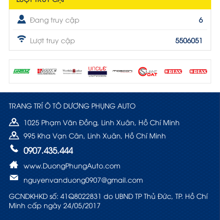
Đang truy cập
6
Lượt truy cập
5506051
TRANG TRÍ Ô TÔ DƯƠNG PHỤNG AUTO
1025 Phạm Văn Đồng, Linh Xuân, Hồ Chí Minh
995 Kha Vạn Cân, Linh Xuân, Hồ Chí Minh
0907.435.444
www.DuongPhungAuto.com
nguyenvanduong0907@gmail.com
GCNDKHKD số: 41Q8022831 do UBND TP Thủ Đức, TP. Hồ Chí
Minh cấp ngày 24/05/2017