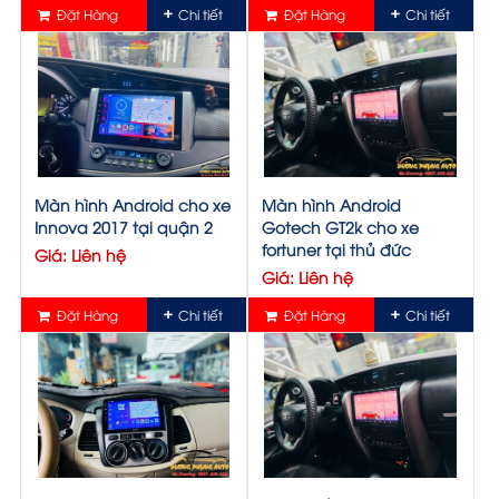
Đặt Hàng
Chi tiết
Đặt Hàng
Chi tiết
Màn hình Android cho xe
Màn hình Android
Innova 2017 tại quận 2
Gotech GT2k cho xe
fortuner tại thủ đức
Giá: Liên hệ
Giá: Liên hệ
Đặt Hàng
Chi tiết
Đặt Hàng
Chi tiết