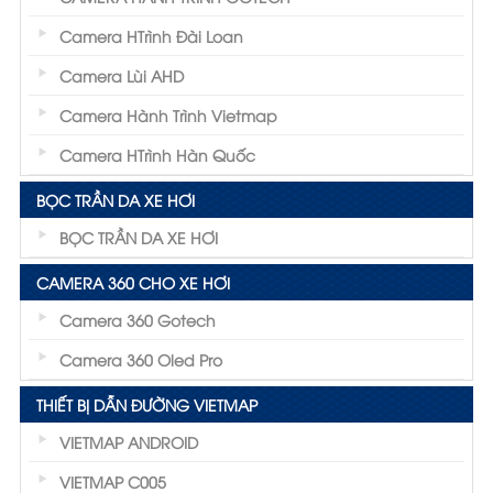
Camera HTrình Đài Loan
Camera Lùi AHD
Camera Hành Trình Vietmap
Camera HTrình Hàn Quốc
BỌC TRẦN DA XE HƠI
BỌC TRẦN DA XE HƠI
CAMERA 360 CHO XE HƠI
Camera 360 Gotech
Camera 360 Oled Pro
THIẾT BỊ DẪN ĐƯỜNG VIETMAP
VIETMAP ANDROID
VIETMAP C005