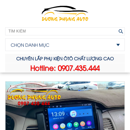
CHỌN DANH MỤC
CHUYÊN LẮP PHỤ KIỆN ÔTÔ CHẤT LƯỢNG CAO
Hotline: 0907.435.444