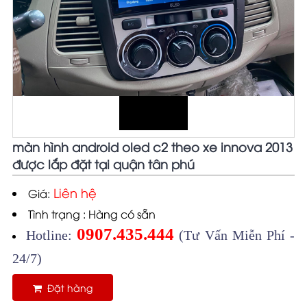
màn hình android oled c2 theo xe innova 2013
được lắp đặt tại quận tân phú
Liên hệ
Giá:
Tình trạng : Hàng có sẵn
0907.435.444
Hotline:
(Tư Vấn Miễn Phí -
24/7)
Đặt hàng