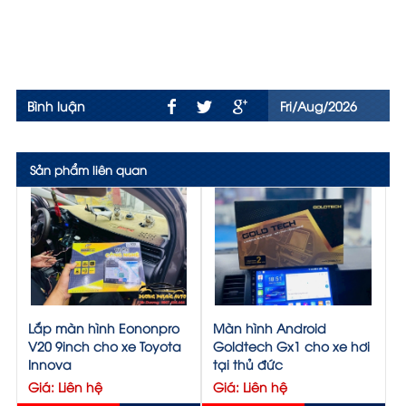
Bình luận
Fri/Aug/2026
Sản phẩm liên quan
Lắp màn hình Eononpro
Màn hình Android
V20 9inch cho xe Toyota
Goldtech Gx1 cho xe hơi
Innova
tại thủ đức
Giá: Liên hệ
Giá: Liên hệ