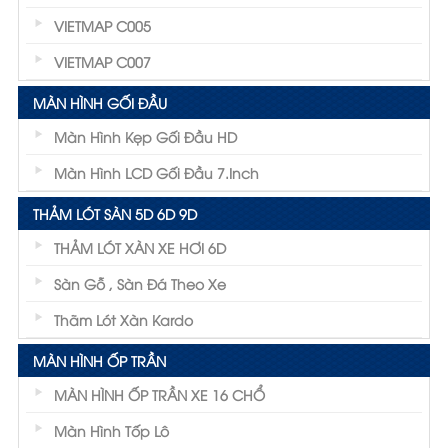
VIETMAP C005
VIETMAP C007
MÀN HÌNH GỐI ĐẦU
Màn Hình Kẹp Gối Đầu HD
Màn Hình LCD Gối Đầu 7.inch
THẢM LÓT SÀN 5D 6D 9D
THẢM LÓT XÀN XE HƠI 6D
Sàn Gỗ , Sàn Đá Theo Xe
Thãm Lót Xàn Kardo
MÀN HÌNH ỐP TRẦN
MÀN HÌNH ỐP TRẦN XE 16 CHỔ
Màn Hình Tốp Lô