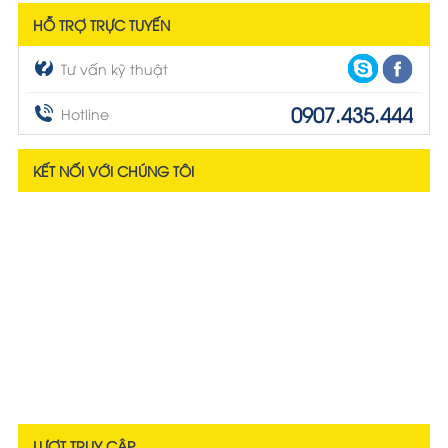
HỖ TRỢ TRỰC TUYẾN
Tư vấn kỹ thuật
0907.435.444
Hotline
KẾT NỐI VỚI CHÚNG TÔI
LƯỢT TRUY CẬP