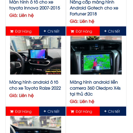
Màn hình ô tô cho xe
Nâng cấp màng hình
toyota Innova 2007-2015
Android Gotech cho xe
Fortuner 2018
Giá: Liên hệ
Giá: Liên hệ
Đặt Hàng
Chi tiết
Đặt Hàng
Chi tiết
Màng hình android ô tô
Màng hình android liền
cho xe Toyota Raize 2022
camera 360 Oledpro X4s
tại thủ đức
Giá: Liên hệ
Giá: Liên hệ
Đặt Hàng
Chi tiết
Đặt Hàng
Chi tiết