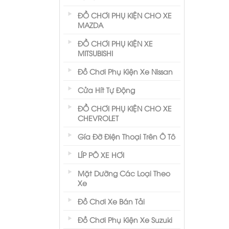
ĐỒ CHƠI PHỤ KIỆN CHO XE
MAZDA
ĐỒ CHƠI PHỤ KIỆN XE
MITSUBISHI
Đồ Chơi Phụ Kiện Xe Nissan
Cửa Hít Tự Động
ĐỒ CHƠI PHỤ KIỆN CHO XE
CHEVROLET
Gía Đỡ Điện Thoại Trên Ô Tô
LÍP PÔ XE HƠI
Mặt Dưỡng Các Loại Theo
Xe
Đồ Chơi Xe Bán Tải
Đồ Chơi Phụ Kiện Xe Suzuki