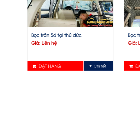
Bọc trần 5d tại thủ đức
Bọc t
Giá: Liên hệ
Giá: 
ĐẶT HÀNG
ĐẶ
Chi tiết