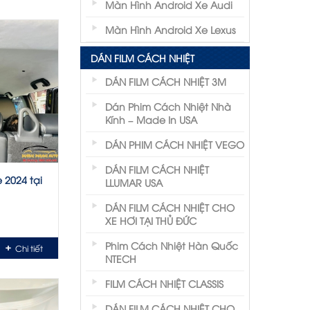
Màn Hình Android Xe Audi
Màn Hình Android Xe Lexus
DÁN FILM CÁCH NHIỆT
DÁN FILM CÁCH NHIỆT 3M
Dán Phim Cách Nhiệt Nhà
Kính – Made In USA
DÁN PHIM CÁCH NHIỆT VEGO
DÁN FILM CÁCH NHIỆT
 2024 tại
LLUMAR USA
DÁN FILM CÁCH NHIỆT CHO
XE HƠI TẠI THỦ ĐỨC
Phim Cách Nhiệt Hàn Quốc
Chi tiết
NTECH
FILM CÁCH NHIỆT CLASSIS
DÁN FILM CÁCH NHIỆT CHO