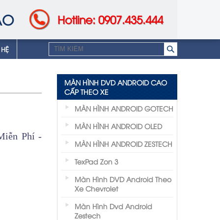
AO
Hotline: 0907.435.444
 HỆ
MÀN HÌNH DVD ANDROID CAO
CẤP THEO XE
MÀN HÌNH ANDROID GOTECH
MÀN HÌNH ANDROID OLED
iễn Phí -
MÀN HÌNH ANDROID ZESTECH
TexPad Zon 3
Màn Hình DVD Android Theo
Xe Chevrolet
Màn Hình Dvd Android
Zestech