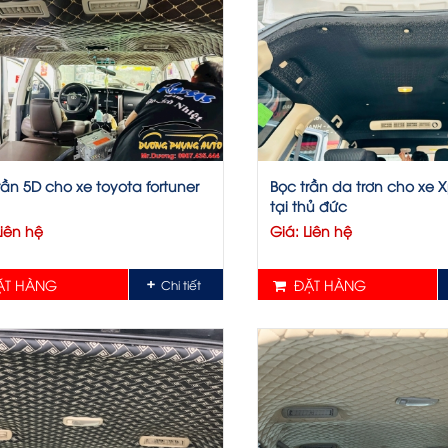
rần 5D cho xe toyota fortuner
Bọc trần da trơn cho xe 
tại thủ đức
Liên hệ
Giá: Liên hệ
T HÀNG
ĐẶT HÀNG
Chi tiết