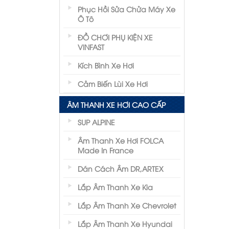
Phục Hồi Sửa Chửa Máy Xe
Ô Tô
ĐỒ CHƠI PHỤ KIỆN XE
VINFAST
Kích Bình Xe Hơi
Cảm Biến Lùi Xe Hơi
ÂM THANH XE HƠI CAO CẤP
SUP ALPINE
Âm Thanh Xe Hơi FOLCA
Made In France
Dán Cách Âm DR,ARTEX
Lắp Âm Thanh Xe Kia
Lắp Âm Thanh Xe Chevrolet
Lắp Âm Thanh Xe Hyundai