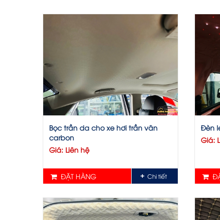
Bọc trần da cho xe hơi trần vân
Đèn l
carbon
Giá: 
Giá: Liên hệ
ĐẶT HÀNG
ĐẶ
Chi tiết