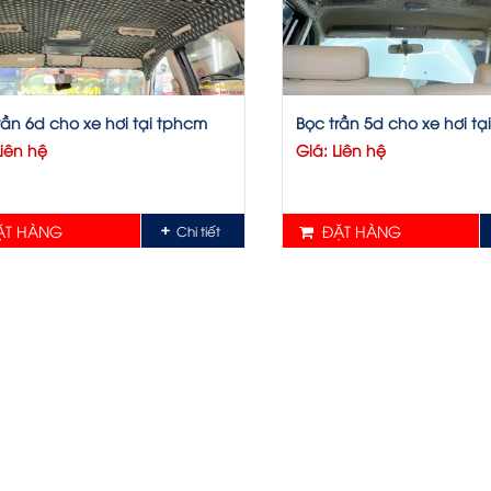
rần 6d cho xe hơi tại tphcm
Bọc trần 5d cho xe hơi tạ
Liên hệ
Giá: Liên hệ
T HÀNG
ĐẶT HÀNG
Chi tiết