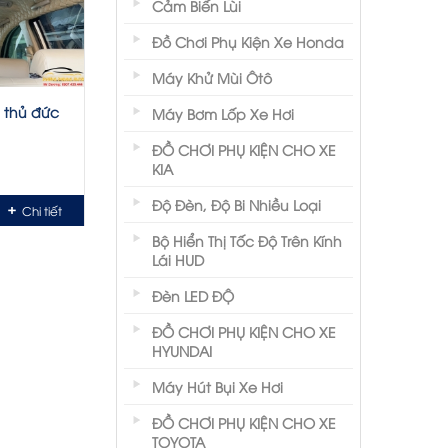
Cảm Biến Lùi
Đồ Chơi Phụ Kiện Xe Honda
Máy Khử Mùi Ôtô
i thủ đức
Máy Bơm Lốp Xe Hơi
ĐỒ CHƠI PHỤ KIỆN CHO XE
KIA
Độ Đèn, Độ Bi Nhiều Loại
Chi tiết
Bộ Hiển Thị Tốc Độ Trên Kính
Lái HUD
Đèn LED ĐỘ
ĐỒ CHƠI PHỤ KIỆN CHO XE
HYUNDAI
Máy Hút Bụi Xe Hơi
ĐỒ CHƠI PHỤ KIỆN CHO XE
TOYOTA