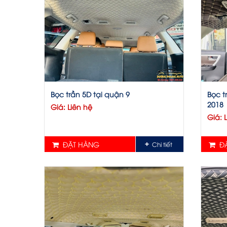
Bọc trần 5D tại quận 9
Bọc t
2018
Giá: Liên hệ
Giá: 
ĐẶT HÀNG
ĐẶ
Chi tiết