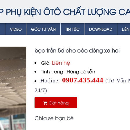
P PHỤ KIỆN ÔTÔ CHẤT LƯỢNG C
Ụ
VIDEO
GÓC TƯ VẤN
TIN TỨC
DOWNLOAD
LIÊN
bọc trần 5d cho các dòng xe hơi
Liên hệ
Giá:
Tình trạng : Hàng có sẵn
0907.435.444
Hotline:
(Tư Vấn M
24/7)
Đặt hàng
Chia sẻ bạn bè