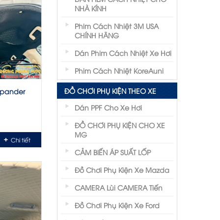
NHÀ KÍNH
Phim Cách Nhiệt 3M USA
CHÍNH HÃNG
Dán Phim Cách Nhiệt Xe Hơi
Phim Cách Nhiệt KoreAuni
ĐỒ CHƠI PHỤ KIỆN THEO XE
Xpander
Dán PPF Cho Xe Hơi
ĐỒ CHƠI PHỤ KIỆN CHO XE
MG
Chi tiết
CẢM BIẾN ÁP SUẤT LỐP
Đồ Chơi Phụ Kiện Xe Mazda
CAMERA Lùi CAMERA Tiến
Đồ Chơi Phụ Kiện Xe Ford