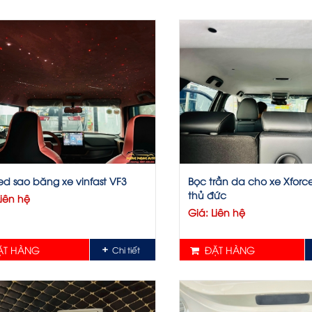
ed sao băng xe vinfast VF3
Bọc trần da cho xe Xforce
thủ đức
Liên hệ
Giá: Liên hệ
T HÀNG
ĐẶT HÀNG
Chi tiết