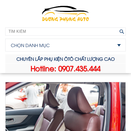
CHỌN DANH MỤC
CHUYÊN LẮP PHỤ KIỆN ÔTÔ CHẤT LƯỢNG CAO
Hotline: 0907.435.444