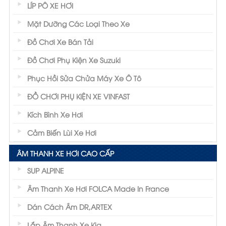
LÍP PÔ XE HƠI
Mặt Dưỡng Các Loại Theo Xe
Đồ Chơi Xe Bán Tải
Đồ Chơi Phụ Kiện Xe Suzuki
Phục Hồi Sửa Chửa Máy Xe Ô Tô
ĐỒ CHƠI PHỤ KIỆN XE VINFAST
Kích Bình Xe Hơi
Cảm Biến Lùi Xe Hơi
ÂM THANH XE HƠI CAO CẤP
SUP ALPINE
Âm Thanh Xe Hơi FOLCA Made In France
Dán Cách Âm DR,ARTEX
Lắp Âm Thanh Xe Kia