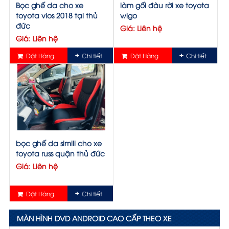
Bọc ghế da cho xe
làm gối đàu rời xe toyota
toyota vios 2018 tại thủ
wigo
đức
Giá: Liên hệ
Giá: Liên hệ
Đặt Hàng
Chi tiết
Đặt Hàng
Chi tiết
bọc ghế da simili cho xe
toyota russ quận thủ đức
Giá: Liên hệ
Đặt Hàng
Chi tiết
MÀN HÌNH DVD ANDROID CAO CẤP THEO XE