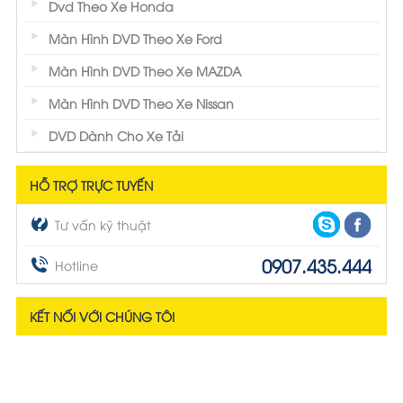
Dvd Theo Xe Honda
Màn Hình DVD Theo Xe Ford
Màn Hình DVD Theo Xe MAZDA
Màn Hình DVD Theo Xe Nissan
DVD Dành Cho Xe Tải
HỖ TRỢ TRỰC TUYẾN
Tư vấn kỹ thuật
0907.435.444
Hotline
KẾT NỐI VỚI CHÚNG TÔI