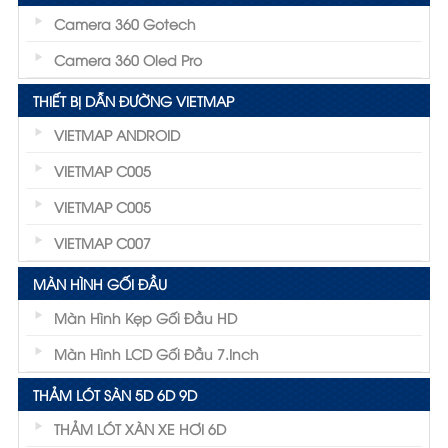
Camera 360 Gotech
Camera 360 Oled Pro
THIẾT BỊ DẪN ĐƯỜNG VIETMAP
VIETMAP ANDROID
VIETMAP C005
VIETMAP C005
VIETMAP C007
MÀN HÌNH GỐI ĐẦU
Màn Hình Kẹp Gối Đầu HD
Màn Hình LCD Gối Đầu 7.inch
THẢM LÓT SÀN 5D 6D 9D
THẢM LÓT XÀN XE HƠI 6D