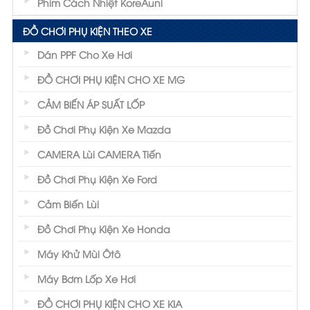
Phim Cách Nhiệt KoreAuni
ĐỒ CHƠI PHỤ KIỆN THEO XE
Dán PPF Cho Xe Hơi
ĐỒ CHƠI PHỤ KIỆN CHO XE MG
CẢM BIẾN ÁP SUẤT LỐP
Đồ Chơi Phụ Kiện Xe Mazda
CAMERA Lùi CAMERA Tiến
Đồ Chơi Phụ Kiện Xe Ford
Cảm Biến Lùi
Đồ Chơi Phụ Kiện Xe Honda
Máy Khử Mùi Ôtô
Máy Bơm Lốp Xe Hơi
ĐỒ CHƠI PHỤ KIỆN CHO XE KIA