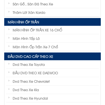
Sàn Gỗ , Sàn Đá Theo Xe
Thãm Lót Xàn Kardo
MÀN HÌNH ỐP TRẦN
MÀN HÌNH ỐP TRẦN XE 16 CHỔ
Màn Hình Tốp Lô
Màn Hình Ốp Trần Xe 7 Chổ
ĐẦU DVD CAO CẤP THEO XE
Dvd Theo Xe Toyota
ĐẦU DVD THEO XE DAEWOO
Dvd Theo Xe Chevrolet
Dvd Theo Xe Kia
Dvd Theo Xe Hyundai