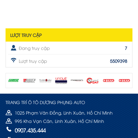
LƯỢT TRUY CẬP
Đang truy cập
7
Lượt truy cập
5509398
TRANG TRÍ Ô TÔ DƯƠNG PHỤNG AUTO
1025 Phạm Văn Đồng, Linh Xuân, Hồ Chí Minh
995 Kha Vạn Cân, Linh Xuân, Hồ Chí Minh
0907.435.444