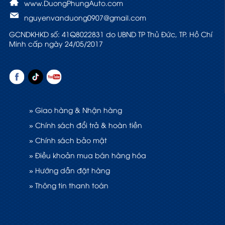
www.DuongPhungAuto.com
nguyenvanduong0907@gmail.com
GCNDKHKD số: 41Q8022831 do UBND TP Thủ Đức, TP. Hồ Chí
Minh cấp ngày 24/05/2017
» Giao hàng & Nhận hàng
» Chính sách đổi trả & hoàn tiền
» Chính sách bảo mật
» Điều khoản mua bán hàng hóa
» Hướng dẫn đặt hàng
» Thông tin thanh toán