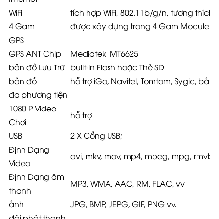
WiFi
tích hợp WiFi, 802.11b/g/n, tương thích
4 Gam
được xây dựng trong 4 Gam Module (Ch
GPS
GPS ANT Chip
Mediatek MT6625
bản đồ Lưu Trữ
built-in Flash hoặc Thẻ SD
bản đồ
hỗ trợ iGo, Navitel, Tomtom, Sygic, bản
đa phương tiện
1080 P Video
hỗ trợ
Chơi
USB
2 X Cổng USB;
Định Dạng
avi, mkv, mov, mp4, mpeg, mpg, rmvb, fl
Video
Định Dạng âm
MP3, WMA, AAC, RM, FLAC, vv
thanh
ảnh
JPG, BMP, JEPG, GIF, PNG vv.
đài phát thanh