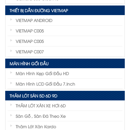
THIẾT BỊ DẪN ĐƯỜNG VIETMAP
VIETMAP ANDROID
VIETMAP C005
VIETMAP C005
VIETMAP C007
MÀN HÌNH GỐI ĐẦU
Màn Hình Kẹp Gối Đầu HD
Màn Hình LCD Gối Đầu 7.inch
THẢM LÓT SÀN 5D 6D 9D
THẢM LÓT XÀN XE HƠI 6D
Sàn Gỗ , Sàn Đá Theo Xe
Thãm Lót Xàn Kardo