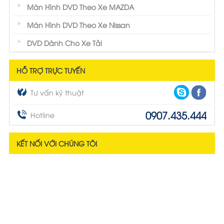
Màn Hình DVD Theo Xe MAZDA
Màn Hình DVD Theo Xe Nissan
DVD Dành Cho Xe Tải
HỖ TRỢ TRỰC TUYẾN
Tư vấn kỹ thuật
0907.435.444
Hotline
KẾT NỐI VỚI CHÚNG TÔI