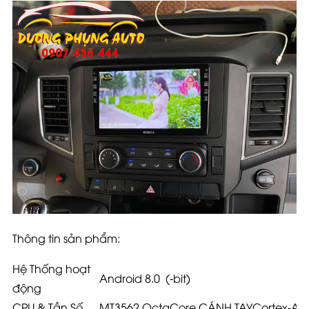
Thông tin sản phẩm:
Hệ Thống hoạt
Android 8.0
(-bit)
động
CPU & Tần Số
MT3562 OctaCore,CÁNH TAYCortex-A53,