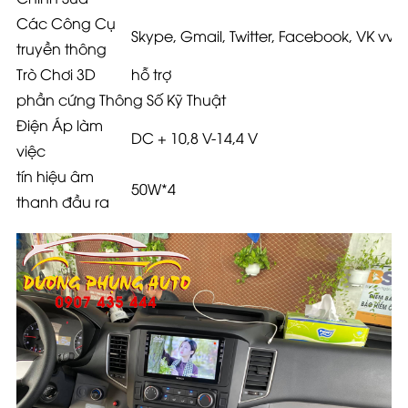
Các Công Cụ
Skype, Gmail, Twitter, Facebook, VK vv
truyền thông
Trò Chơi 3D
hỗ trợ
phần cứng Thông Số Kỹ Thuật
Điện Áp làm
DC + 10,8 V-14,4 V
việc
tín hiệu âm
50W*4
thanh đầu ra