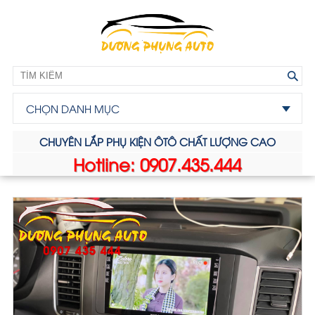
CHỌN DANH MỤC
CHUYÊN LẮP PHỤ KIỆN ÔTÔ CHẤT LƯỢNG CAO
Hotline: 0907.435.444