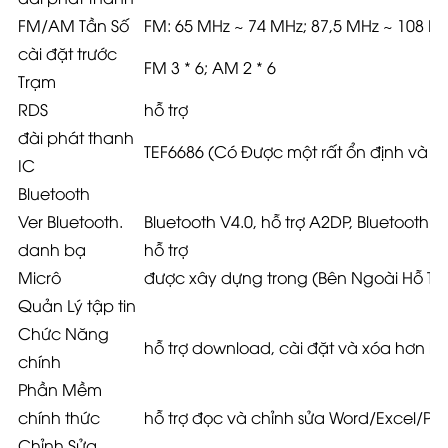
FM/AM Tần Số
FM: 65 MHz ~ 74 MHz; 87,5 MHz ~ 108 MH
cài đặt trước
FM 3 * 6;
AM 2 * 6
Trạm
RDS
hỗ trợ
đài phát thanh
TEF6686 (Có Được một rất ổn định và tín
IC
Bluetooth
Ver Bluetooth.
Bluetooth V4.0, hỗ trợ A2DP, Bluetooth 
danh bạ
hỗ trợ
Micrô
được xây dựng trong (Bên Ngoài Hỗ Trợ
Quản Lý tập tin
Chức Năng
hỗ trợ download, cài đặt và xóa hơn 
chính
Phần Mềm
chính thức
hỗ trợ đọc và chỉnh sửa Word/Excel/Po
Chỉnh Sửa