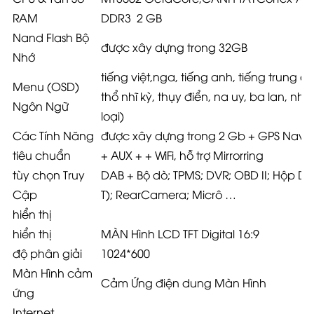
RAM
DDR3 2
GB
Nand Flash Bộ
được xây dựng trong 32GB
Nhớ
tiếng việt,nga, tiếng anh, tiếng trung 
Menu (OSD)
thổ nhĩ kỳ, thụy điển, na uy, ba lan, nh
Ngôn Ngữ
loại)
Các Tính Năng
được xây dựng trong 2 Gb + GPS Navi +
tiêu chuẩn
+ AUX + + WiFi, hỗ trợ Mirrorring
tùy chọn Truy
DAB + Bộ dò; TPMS; DVR; OBD II; Hộp DT
Cập
T); RearCamera; Micrô …
hiển thị
hiển thị
MÀN Hình LCD TFT Digital 16:9
độ phân giải
1024*600
Màn Hình cảm
Cảm Ứng điện dung Màn Hình
ứng
Internet