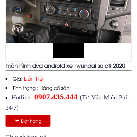
màn hình dvd android xe hyundai solati 2020
Liên hệ
Giá:
Tình trạng : Hàng có sẵn
0907.435.444
Hotline:
(Tư Vấn Miễn Phí -
24/7)
Đặt hàng
Chia sẻ bạn bè