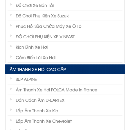
Đồ Chơi Xe Bán Tải
Đồ Chơi Phụ Kiện Xe Suzuki
Phục Hồi Sửa Chửa Máy Xe Ô Tô
ĐỒ CHƠI PHỤ KIỆN XE VINFAST
Kích Bình Xe Hơi
Cảm Biến Lùi Xe Hơi
ÂM THANH XE HƠI CAO CẤP
SUP ALPINE
Âm Thanh Xe Hơi FOLCA Made In France
Dán Cách Âm DR,ARTEX
Lắp Âm Thanh Xe Kia
Lắp Âm Thanh Xe Chevrolet