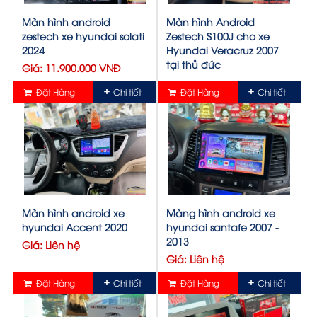
Màn hình android
Màn hình Android
zestech xe hyundai solati
Zestech S100J cho xe
2024
Hyundai Veracruz 2007
tại thủ đức
Giá: 11.900.000 VNĐ
Giá: Liên hệ
Đặt Hàng
Chi tiết
Đặt Hàng
Chi tiết
Màn hình android xe
Màng hình android xe
hyundai Accent 2020
hyundai santafe 2007 -
2013
Giá: Liên hệ
Giá: Liên hệ
Đặt Hàng
Chi tiết
Đặt Hàng
Chi tiết