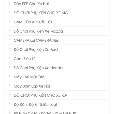
Dán PPF Cho Xe Hơi
ĐỒ CHƠI PHỤ KIỆN CHO XE MG
CẢM BIẾN ÁP SUẤT LỐP
Đồ Chơi Phụ Kiện Xe Mazda
CAMERA Lùi CAMERA Tiến
Đồ Chơi Phụ Kiện Xe Ford
Cảm Biến Lùi
Đồ Chơi Phụ Kiện Xe Honda
Máy Khử Mùi Ôtô
Máy Bơm Lốp Xe Hơi
ĐỒ CHƠI PHỤ KIỆN CHO XE KIA
Độ Đèn, Độ Bi Nhiều Loại
Bộ Hiển Thị Tốc Độ Trên Kính Lái HUD