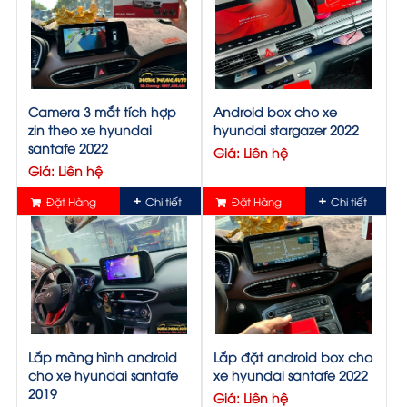
Camera 3 mắt tích hợp
Android box cho xe
zin theo xe hyundai
hyundai stargazer 2022
santafe 2022
Giá: Liên hệ
Giá: Liên hệ
Đặt Hàng
Chi tiết
Đặt Hàng
Chi tiết
Lắp màng hình android
Lắp đặt android box cho
cho xe hyundai santafe
xe hyundai santafe 2022
2019
Giá: Liên hệ