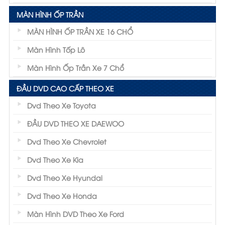
MÀN HÌNH ỐP TRẦN
MÀN HÌNH ỐP TRẦN XE 16 CHỔ
Màn Hình Tốp Lô
Màn Hình Ốp Trần Xe 7 Chổ
ĐẦU DVD CAO CẤP THEO XE
Dvd Theo Xe Toyota
ĐẦU DVD THEO XE DAEWOO
Dvd Theo Xe Chevrolet
Dvd Theo Xe Kia
Dvd Theo Xe Hyundai
Dvd Theo Xe Honda
Màn Hình DVD Theo Xe Ford