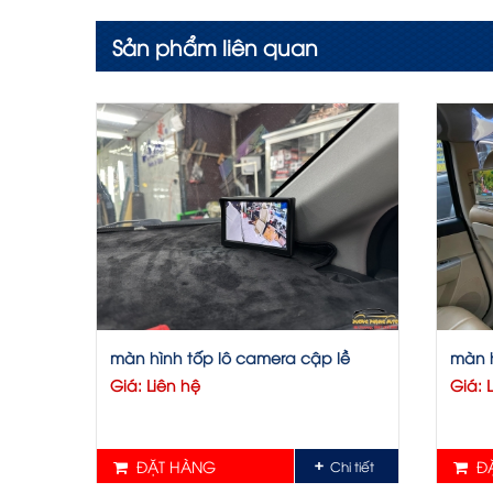
Sản phẩm liên quan
màn hình tốp lô camera cập lề
màn h
Giá: Liên hệ
Giá: 
ĐẶT HÀNG
ĐẶ
Chi tiết