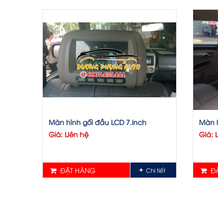
Màn hình gối đầu LCD 7.inch
Màn h
Giá: Liên hệ
Giá: 
ĐẶT HÀNG
ĐẶ
Chi tiết