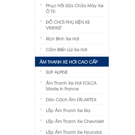
Phục Hồi Sửa Chửa Máy Xe
Ô Tô
ĐỒ CHƠI PHỤ KIỆN XE
VINFAST
Kích Bình Xe Hơi
Cảm Biến Lùi Xe Hơi
ÂM THANH XE HƠI CAO CẤP
SUP ALPINE
Âm Thanh Xe Hơi FOLCA
Made In France
Dán Cách Âm DR,ARTEX
Lắp Âm Thanh Xe Kia
Lắp Âm Thanh Xe Chevrolet
Lắp Âm Thanh Xe Hyundai