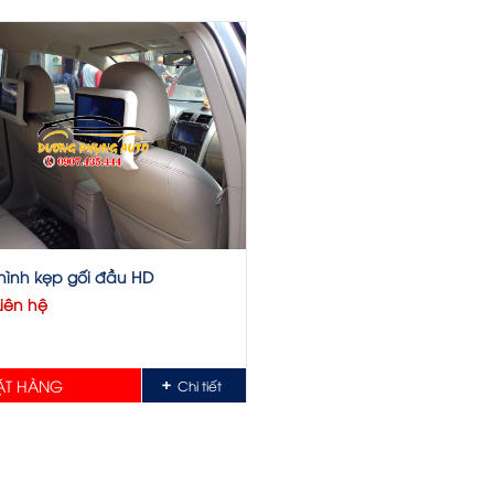
ình kẹp gối đầu HD
Liên hệ
T HÀNG
Chi tiết