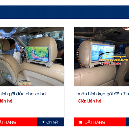
ình gối đầu cho xe hơi
màn hình kẹp gối đầu 7in
Liên hệ
Giá: Liên hệ
T HÀNG
ĐẶT HÀNG
Chi tiết