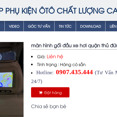
P PHỤ KIỆN ÔTÔ CHẤT LƯỢNG C
Ụ
VIDEO
GÓC TƯ VẤN
TIN TỨC
DOWNLOAD
LIÊN
màn hình gối đầu xe hơi quận thủ đứ
Liên hệ
Giá:
Tình trạng : Hàng có sẵn
0907.435.444
Hotline:
(Tư Vấn M
24/7)
Đặt hàng
Chia sẻ bạn bè