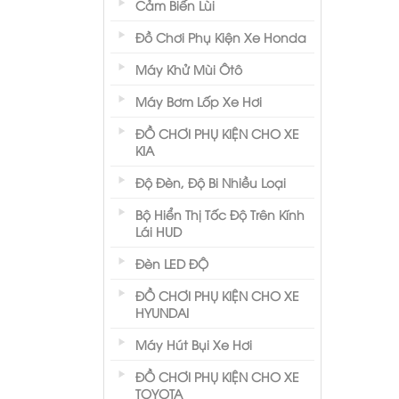
Cảm Biến Lùi
Đồ Chơi Phụ Kiện Xe Honda
Máy Khử Mùi Ôtô
Máy Bơm Lốp Xe Hơi
ĐỒ CHƠI PHỤ KIỆN CHO XE
KIA
Độ Đèn, Độ Bi Nhiều Loại
Bộ Hiển Thị Tốc Độ Trên Kính
Lái HUD
Đèn LED ĐỘ
ĐỒ CHƠI PHỤ KIỆN CHO XE
HYUNDAI
Máy Hút Bụi Xe Hơi
ĐỒ CHƠI PHỤ KIỆN CHO XE
TOYOTA