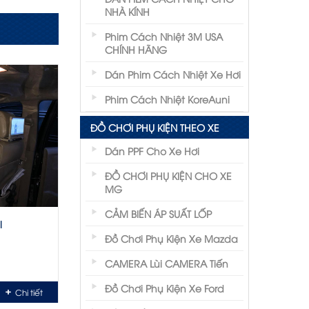
NHÀ KÍNH
Phim Cách Nhiệt 3M USA
CHÍNH HÃNG
Dán Phim Cách Nhiệt Xe Hơi
Phim Cách Nhiệt KoreAuni
ĐỒ CHƠI PHỤ KIỆN THEO XE
Dán PPF Cho Xe Hơi
ĐỒ CHƠI PHỤ KIỆN CHO XE
MG
CẢM BIẾN ÁP SUẤT LỐP
l
Đồ Chơi Phụ Kiện Xe Mazda
CAMERA Lùi CAMERA Tiến
Đồ Chơi Phụ Kiện Xe Ford
Chi tiết