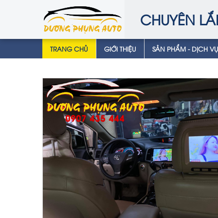
CHUYÊN LẮ
TRANG CHỦ
GIỚI THIỆU
SẢN PHẨM - DỊCH V