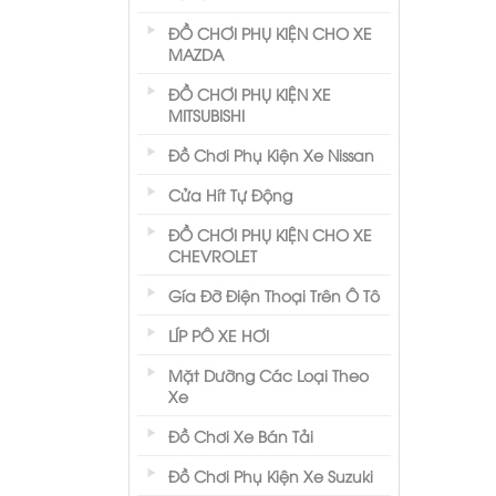
ĐỒ CHƠI PHỤ KIỆN CHO XE
MAZDA
ĐỒ CHƠI PHỤ KIỆN XE
MITSUBISHI
Đồ Chơi Phụ Kiện Xe Nissan
Cửa Hít Tự Động
ĐỒ CHƠI PHỤ KIỆN CHO XE
CHEVROLET
Gía Đỡ Điện Thoại Trên Ô Tô
LÍP PÔ XE HƠI
Mặt Dưỡng Các Loại Theo
Xe
Đồ Chơi Xe Bán Tải
Đồ Chơi Phụ Kiện Xe Suzuki