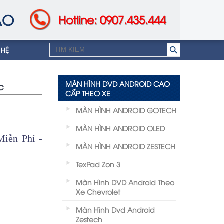
AO
Hotline: 0907.435.444
 HỆ
MÀN HÌNH DVD ANDROID CAO
c
CẤP THEO XE
MÀN HÌNH ANDROID GOTECH
MÀN HÌNH ANDROID OLED
iễn Phí -
MÀN HÌNH ANDROID ZESTECH
TexPad Zon 3
Màn Hình DVD Android Theo
Xe Chevrolet
Màn Hình Dvd Android
Zestech