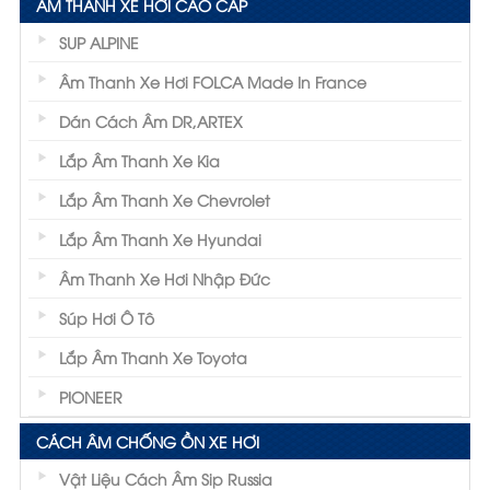
ÂM THANH XE HƠI CAO CẤP
SUP ALPINE
Âm Thanh Xe Hơi FOLCA Made In France
Dán Cách Âm DR,ARTEX
Lắp Âm Thanh Xe Kia
Lắp Âm Thanh Xe Chevrolet
Lắp Âm Thanh Xe Hyundai
Âm Thanh Xe Hơi Nhập Đức
Súp Hơi Ô Tô
Lắp Âm Thanh Xe Toyota
PIONEER
CÁCH ÂM CHỐNG ỒN XE HƠI
Vật Liệu Cách Âm Sip Russia