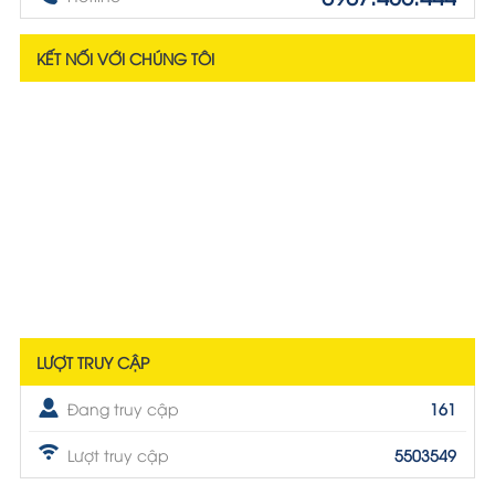
KẾT NỐI VỚI CHÚNG TÔI
LƯỢT TRUY CẬP
Đang truy cập
161
Lượt truy cập
5503549