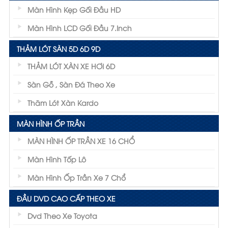
Màn Hình Kẹp Gối Đầu HD
Màn Hình LCD Gối Đầu 7.inch
THẢM LÓT SÀN 5D 6D 9D
THẢM LÓT XÀN XE HƠI 6D
Sàn Gỗ , Sàn Đá Theo Xe
Thãm Lót Xàn Kardo
MÀN HÌNH ỐP TRẦN
MÀN HÌNH ỐP TRẦN XE 16 CHỔ
Màn Hình Tốp Lô
Màn Hình Ốp Trần Xe 7 Chổ
ĐẦU DVD CAO CẤP THEO XE
Dvd Theo Xe Toyota