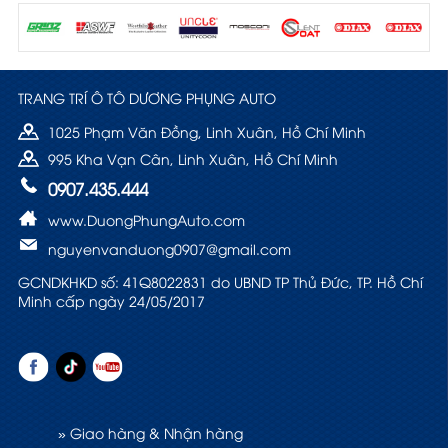
TRANG TRÍ Ô TÔ DƯƠNG PHỤNG AUTO
1025 Phạm Văn Đồng, Linh Xuân, Hồ Chí Minh
995 Kha Vạn Cân, Linh Xuân, Hồ Chí Minh
0907.435.444
www.DuongPhungAuto.com
nguyenvanduong0907@gmail.com
GCNDKHKD số: 41Q8022831 do UBND TP Thủ Đức, TP. Hồ Chí
Minh cấp ngày 24/05/2017
» Giao hàng & Nhận hàng