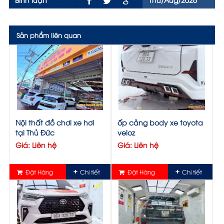
Sản phẩm liên quan
Nội thất đồ chơi xe hơi
ốp cảng body xe toyota
tại Thủ Đức
veloz
Giá: Liên hệ
Giá: Liên hệ
Đặt Hàng
Chi tiết
Đặt Hàng
Chi tiết