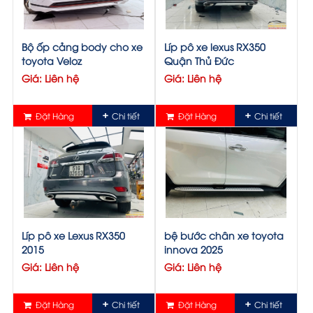
Bộ ốp cảng body cho xe
Líp pô xe lexus RX350
toyota Veloz
Quận Thủ Đức
Giá: Liên hệ
Giá: Liên hệ
Đặt Hàng
Chi tiết
Đặt Hàng
Chi tiết
Líp pô xe Lexus RX350
bệ bước chân xe toyota
2015
innova 2025
Giá: Liên hệ
Giá: Liên hệ
Đặt Hàng
Chi tiết
Đặt Hàng
Chi tiết