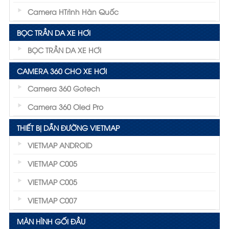
Camera HTrình Hàn Quốc
BỌC TRẦN DA XE HƠI
BỌC TRẦN DA XE HƠI
CAMERA 360 CHO XE HƠI
Camera 360 Gotech
Camera 360 Oled Pro
THIẾT BỊ DẪN ĐƯỜNG VIETMAP
VIETMAP ANDROID
VIETMAP C005
VIETMAP C005
VIETMAP C007
MÀN HÌNH GỐI ĐẦU