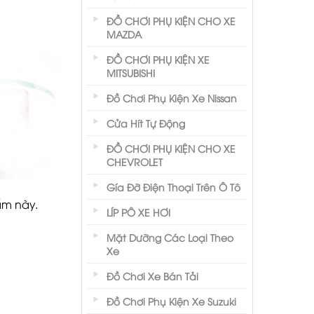
ĐỒ CHƠI PHỤ KIỆN CHO XE
MAZDA
ĐỒ CHƠI PHỤ KIỆN XE
MITSUBISHI
Đồ Chơi Phụ Kiện Xe Nissan
Cửa Hít Tự Động
ĐỒ CHƠI PHỤ KIỆN CHO XE
CHEVROLET
Gía Đỡ Điện Thoại Trên Ô Tô
ẩm này.
LÍP PÔ XE HƠI
Mặt Dưỡng Các Loại Theo
hủ đức
Xe
Đồ Chơi Xe Bán Tải
Đồ Chơi Phụ Kiện Xe Suzuki