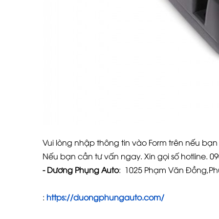
Vui lòng nhập thông tin vào Form trên nếu b
Nếu bạn cần tư vấn ngay. Xin gọi số hotline. 
- Dương Phụng Auto
: 1025 Phạm V
:
https://duongphungauto.com/