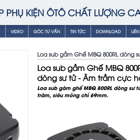
P PHỤ KIỆN ÔTÔ CHẤT LƯỢNG C
Ụ
VIDEO
GÓC TƯ VẤN
TIN TỨC
DOWNLOAD
LIÊN
Loa sub gầm Ghế MBQ 800RL dòng sư
Loa sub gầm Ghế MBQ 800
dòng sư tử - Âm trầm cực h
Loa sub gầm ghế MBQ 800RL dòng sư tử
trầm, siêu mỏng chỉ 69mm.