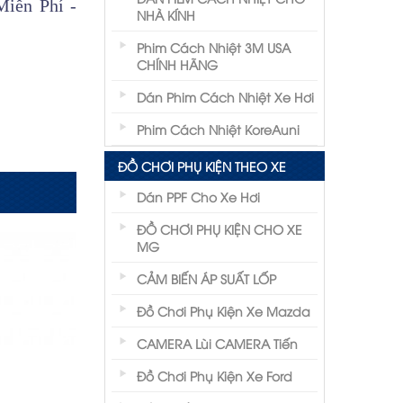
iễn Phí -
NHÀ KÍNH
Phim Cách Nhiệt 3M USA
CHÍNH HÃNG
Dán Phim Cách Nhiệt Xe Hơi
Phim Cách Nhiệt KoreAuni
ĐỒ CHƠI PHỤ KIỆN THEO XE
Dán PPF Cho Xe Hơi
ĐỒ CHƠI PHỤ KIỆN CHO XE
MG
CẢM BIẾN ÁP SUẤT LỐP
Đồ Chơi Phụ Kiện Xe Mazda
CAMERA Lùi CAMERA Tiến
Đồ Chơi Phụ Kiện Xe Ford