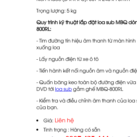
Trọng lượng: 5 kg
Quy trình kỹ thuật lắp đặt loa sub MBQ dòn
800RL:
- Tìm đường tín hiệu âm thanh từ màn hìn
xuống loa
- Lấy nguồn điện từ xe ô tô
- Tiến hành kết nối nguồn âm và nguồn điệ
- Quấn băng keo toàn bộ đường điện vừa k
DVD tới
loa sub
gầm ghế MBQ-800RL
- Kiểm tra và điều chỉnh âm thanh của loa 
của bạn.
Liên hệ
Giá:
Tình trạng : Hàng có sẵn