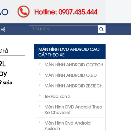
AO
Hotline: 0907.435.444
 HỆ
MÀN HÌNH DVD ANDROID CAO
 tử
CẤP THEO XE
RL
MÀN HÌNH ANDROID GOTECH
ay
MÀN HÌNH ANDROID OLED
 siêu
MÀN HÌNH ANDROID ZESTECH
TexPad Zon 3
Màn Hình DVD Android Theo
Xe Chevrolet
Màn Hình Dvd Android
Zestech