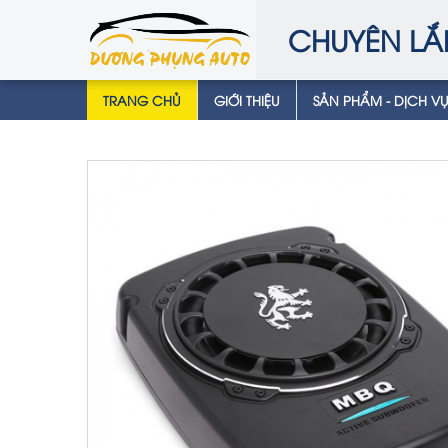
CHUYÊN LẮ
TRANG CHỦ
GIỚI THIỆU
SẢN PHẨM - DỊCH V