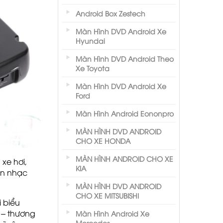
Android Box Zestech
Màn Hình DVD Android Xe
Hyundai
Màn Hình DVD Android Theo
Xe Toyota
Màn Hình DVD Android Xe
Ford
Màn Hình Android Eononpro
MÀN HÌNH DVD ANDROID
CHO XE HONDA
MÀN HÌNH ANDROID CHO XE
xe hơi,
KIA
ản nhạc
MÀN HÌNH DVD ANDROID
CHO XE MITSUBISHI
 biểu
 – thương
Màn Hình Android Xe
Mercedes