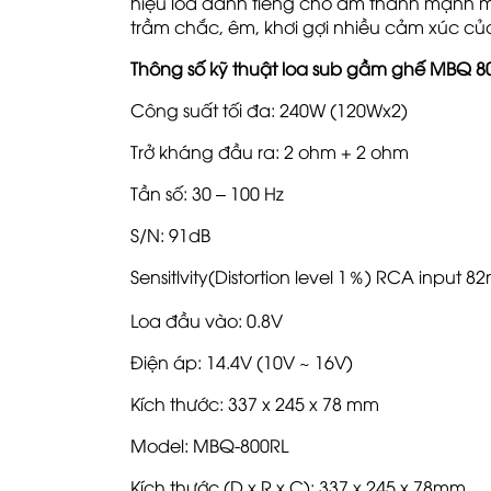
hiệu loa danh tiếng cho âm thanh mạnh 
trầm chắc, êm, khơi gợi nhiều cảm xúc của
Thông số kỹ thuật loa sub gầm ghế MBQ 8
Công suất tối đa: 240W (120Wx2)
Trở kháng đầu ra: 2 ohm + 2 ohm
Tần số: 30 – 100 Hz
S/N: 91dB
Sensitlvity(Distortion level 1％) RCA input 8
Loa đầu vào: 0.8V
Điện áp: 14.4V (10V ~ 16V)
Kích thước: 337 x 245 x 78 mm
Model: MBQ-800RL
Kích thước (D x R x C): 337 x 245 x 78mm