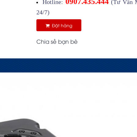
0907.435.444
Hotline:
(Tư Vấn M
24/7)
Đặt hàng
Chia sẻ bạn bè