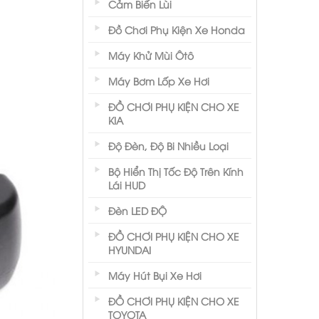
Cảm Biến Lùi
Đồ Chơi Phụ Kiện Xe Honda
Máy Khử Mùi Ôtô
Máy Bơm Lốp Xe Hơi
ĐỒ CHƠI PHỤ KIỆN CHO XE
KIA
Độ Đèn, Độ Bi Nhiều Loại
Bộ Hiển Thị Tốc Độ Trên Kính
Lái HUD
Đèn LED ĐỘ
ĐỒ CHƠI PHỤ KIỆN CHO XE
HYUNDAI
Máy Hút Bụi Xe Hơi
ĐỒ CHƠI PHỤ KIỆN CHO XE
TOYOTA