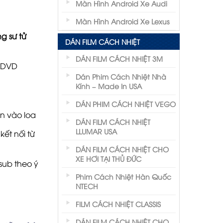
Màn Hình Android Xe Audi
Màn Hình Android Xe Lexus
g sư tử
DÁN FILM CÁCH NHIỆT
DÁN FILM CÁCH NHIỆT 3M
h DVD
Dán Phim Cách Nhiệt Nhà
Kính – Made In USA
DÁN PHIM CÁCH NHIỆT VEGO
n vào loa
DÁN FILM CÁCH NHIỆT
LLUMAR USA
ết nối từ
DÁN FILM CÁCH NHIỆT CHO
XE HƠI TẠI THỦ ĐỨC
sub theo ý
Phim Cách Nhiệt Hàn Quốc
NTECH
FILM CÁCH NHIỆT CLASSIS
DÁN FILM CÁCH NHIỆT CHO