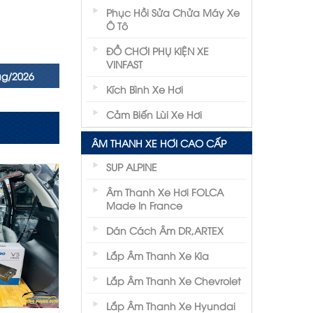
Phục Hồi Sửa Chửa Máy Xe
Ô Tô
ĐỒ CHƠI PHỤ KIỆN XE
VINFAST
ug/2026
Kích Bình Xe Hơi
Cảm Biến Lùi Xe Hơi
ÂM THANH XE HƠI CAO CẤP
SUP ALPINE
Âm Thanh Xe Hơi FOLCA
Made In France
Dán Cách Âm DR,ARTEX
Lắp Âm Thanh Xe Kia
Lắp Âm Thanh Xe Chevrolet
Lắp Âm Thanh Xe Hyundai