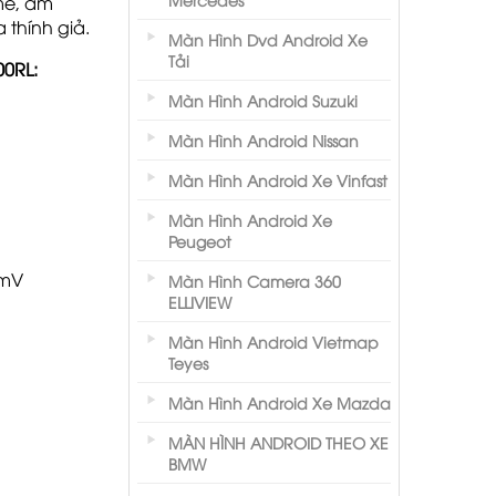
mẽ, âm
 thính giả.
Màn Hình Dvd Android Xe
Tải
00RL:
Màn Hình Android Suzuki
Màn Hình Android Nissan
Màn Hình Android Xe Vinfast
Màn Hình Android Xe
Peugeot
2mV
Màn Hình Camera 360
ELLIVIEW
Màn Hình Android Vietmap
Teyes
Màn Hình Android Xe Mazda
MÀN HÌNH ANDROID THEO XE
BMW