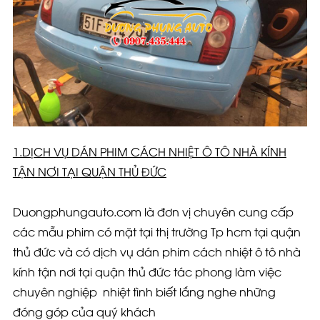
1.DỊCH VỤ DÁN PHIM CÁCH NHIỆT Ô TÔ NHÀ KÍNH
TẬN NƠI TẠI QUẬN THỦ ĐỨC
Duongphungauto.com là đơn vị chuyên cung cấp
các mẫu phim có mặt tại thị trường Tp hcm tại quận
thủ đức và có dịch vụ dán phim cách nhiệt ô tô nhà
kính tận nơi tại quận thủ đức tác phong làm việc
chuyên nghiệp nhiệt tình biết lắng nghe những
đóng góp của quý khách