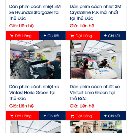
Dán phim cách nhiệt 3M
Dán phim cách nhiệt 3M
xe Hyundai Stargazer tại
Crystalline PLK mới nhất
Thủ Đức
tại Thủ Đức
Giá: Liên hệ
Giá: Liên hệ
Đặt Hàng
Chi tiết
Đặt Hàng
Chi tiết
Dán phim cách nhiệt xe
Dán phim cách nhiệt xe
Vinfast Herio Green Tại
Vinfast Limo Green Tại
Thủ Đức
Thủ Đức
Giá: Liên hệ
Giá: Liên hệ
Đặt Hàng
Chi tiết
Đặt Hàng
Chi tiết