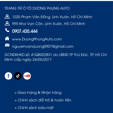
TRANG TRÍ Ô TÔ DƯƠNG PHỤNG AUTO
1025 Phạm Văn Đồng, Linh Xuân, Hồ Chí Minh
995 Kha Vạn Cân, Linh Xuân, Hồ Chí Minh
0907.435.444
www.DuongPhungAuto.com
nguyenvanduong0907@gmail.com
GCNDKHKD số: 41Q8022831 do UBND TP Thủ Đức, TP. Hồ Chí
Minh cấp ngày 24/05/2017
» Giao hàng & Nhận hàng
» Chính sách đổi trả & hoàn tiền
» Chính sách bảo mật