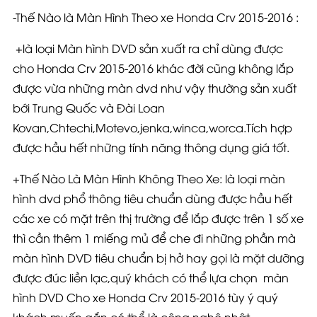
-Thế Nào là Màn Hình Theo xe Honda Crv 2015-2016 :
+là loại Màn hình DVD sản xuất ra chỉ dùng được
cho Honda Crv 2015-2016 khác đời cũng không lắp
được vừa những màn dvd như vậy thường sản xuất
bới Trung Quốc và Đài Loan
Kovan,Chtechi,Motevo,jenka,winca,worca.Tích hợp
được hầu hết những tính năng thông dụng giá tốt.
+Thế Nào Là Màn Hình Không Theo Xe: là loại màn
hình dvd phổ thông tiêu chuẩn dùng được hầu hết
các xe có mặt trên thị trường để lắp được trên 1 số xe
thì cần thêm 1 miếng mủ để che đi những phần mà
màn hình DVD tiêu chuẩn bị hở hay gọi là mặt dưỡng
được đúc liền lạc,quý khách có thể lựa chọn màn
hình DVD Cho xe Honda Crv 2015-2016 tùy ý quý