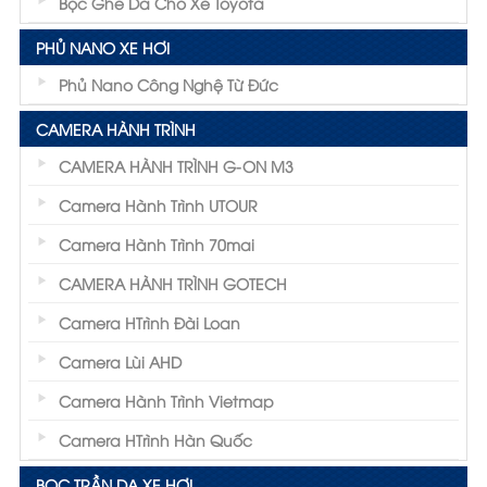
Bọc Ghế Da Cho Xe Toyota
PHỦ NANO XE HƠI
Phủ Nano Công Nghệ Từ Đức
CAMERA HÀNH TRÌNH
CAMERA HÀNH TRÌNH G-ON M3
Camera Hành Trình UTOUR
Camera Hành Trình 70mai
CAMERA HÀNH TRÌNH GOTECH
Camera HTrình Đài Loan
Camera Lùi AHD
Camera Hành Trình Vietmap
Camera HTrình Hàn Quốc
BỌC TRẦN DA XE HƠI