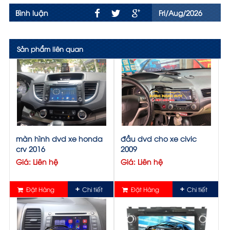
Bình luận
Fri/Aug/2026
Sản phẩm liên quan
màn hình dvd xe honda
đầu dvd cho xe civic
crv 2016
2009
Giá: Liên hệ
Giá: Liên hệ
Đặt Hàng
Chi tiết
Đặt Hàng
Chi tiết