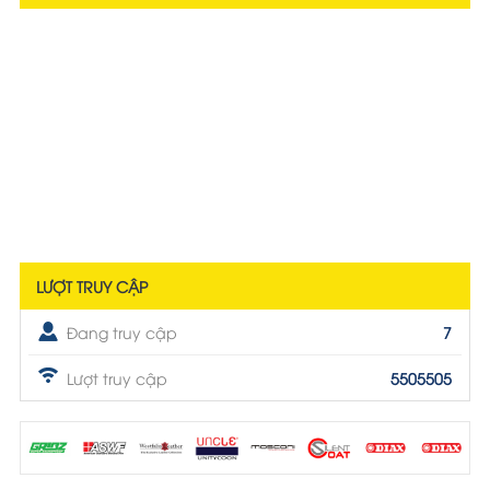
LƯỢT TRUY CẬP
Đang truy cập
7
Lượt truy cập
5505505