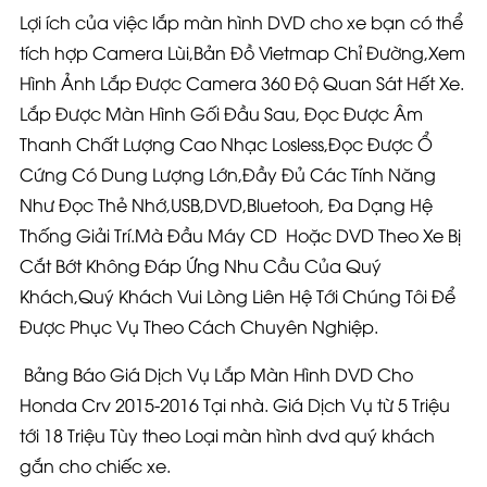
Lợi ích của việc lắp màn hình DVD cho xe bạn có thể
tích hợp Camera Lùi,Bản Đồ Vietmap Chỉ Đường,Xem
Hình Ảnh Lắp Được Camera 360 Độ Quan Sát Hết Xe.
Lắp Được Màn Hình Gối Đầu Sau, Đọc Được Âm
Thanh Chất Lượng Cao Nhạc Losless,Đọc Được Ổ
Cứng Có Dung Lượng Lớn,Đầy Đủ Các Tính Năng
Như Đọc Thẻ Nhớ,USB,DVD,Bluetooh, Đa Dạng Hệ
Thống Giải Trí.Mà Đầu Máy CD Hoặc DVD Theo Xe Bị
Cắt Bớt Không Đáp Ứng Nhu Cầu Của Quý
Khách,Quý Khách Vui Lòng Liên Hệ Tới Chúng Tôi Để
Được Phục Vụ Theo Cách Chuyên Nghiệp.
Bảng Báo Giá Dịch Vụ Lắp Màn Hình DVD Cho
Honda Crv 2015-2016 Tại nhà. Giá Dịch Vụ từ 5 Triệu
tới 18 Triệu Tùy theo Loại màn hình dvd quý khách
gắn cho chiếc xe.