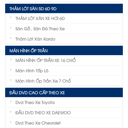
THẢM LÓT SÀN 5D 6D 9D
THẢM LÓT XÀN XE HƠI 6D
Sàn Gỗ , Sàn Đá Theo Xe
Thãm Lót Xàn Kardo
MÀN HÌNH ỐP TRẦN
MÀN HÌNH ỐP TRẦN XE 16 CHỔ
Màn Hình Tốp Lô
Màn Hình Ốp Trần Xe 7 Chổ
ĐẦU DVD CAO CẤP THEO XE
Dvd Theo Xe Toyota
ĐẦU DVD THEO XE DAEWOO
Dvd Theo Xe Chevrolet