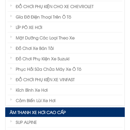
ĐỒ CHƠI PHỤ KIỆN CHO XE CHEVROLET
Gía Đỡ Điện Thoại Trên Ô Tô
LÍP PÔ XE HƠI
Mặt Dưỡng Các Loại Theo Xe
Đồ Chơi Xe Bán Tải
Đồ Chơi Phụ Kiện Xe Suzuki
Phục Hồi Sửa Chửa Máy Xe Ô Tô
ĐỒ CHƠI PHỤ KIỆN XE VINFAST
Kích Bình Xe Hơi
Cảm Biến Lùi Xe Hơi
ÂM THANH XE HƠI CAO CẤP
SUP ALPINE