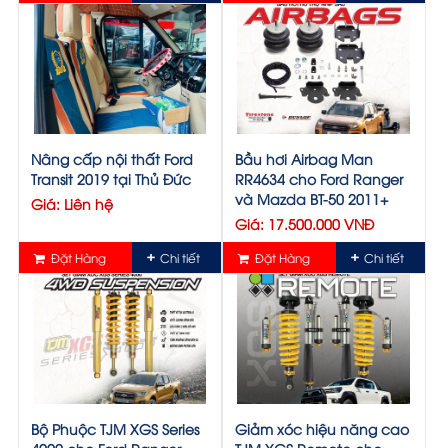
Nâng cấp nội thất Ford
Bầu hơi Airbag Man
Transit 2019 tại Thủ Đức
RR4634 cho Ford Ranger
và Mazda BT-50 2011+
Giá: Liên hệ
Giá: 17.500.000 VNĐ
Đặt Hàng
Chi tiết
Đặt Hàng
Chi tiết
Bộ Phuộc TJM XGS Series
Giảm xóc hiệu năng cao