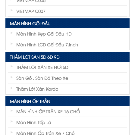
VIETMAP C005
VIETMAP C007
MÀN HÌNH GỐI ĐẦU
Màn Hình Kẹp Gối Đầu HD
Màn Hình LCD Gối Đầu 7.inch
THẢM LÓT SÀN 5D 6D 9D
THẢM LÓT XÀN XE HƠI 6D
Sàn Gỗ , Sàn Đá Theo Xe
Thãm Lót Xàn Kardo
MÀN HÌNH ỐP TRẦN
MÀN HÌNH ỐP TRẦN XE 16 CHỔ
Màn Hình Tốp Lô
Màn Hình Ốp Trần Xe 7 Chổ