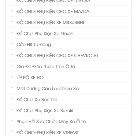
ĐỒ CHƠI PHỤ KIỆN CHO XE TOYOTA
ĐỒ CHƠI PHỤ KIỆN CHO XE MAZDA
ĐỒ CHƠI PHỤ KIỆN XE MITSUBISHI
Đồ Chơi Phụ Kiện Xe Nissan
Cửa Hít Tự Động
ĐỒ CHƠI PHỤ KIỆN CHO XE CHEVROLET
Gía Đỡ Điện Thoại Trên Ô Tô
LÍP PÔ XE HƠI
Mặt Dưỡng Các Loại Theo Xe
Đồ Chơi Xe Bán Tải
Đồ Chơi Phụ Kiện Xe Suzuki
Phục Hồi Sửa Chửa Máy Xe Ô Tô
ĐỒ CHƠI PHỤ KIỆN XE VINFAST