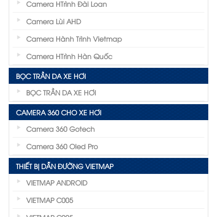
Camera HTrình Đài Loan
Camera Lùi AHD
Camera Hành Trình Vietmap
Camera HTrình Hàn Quốc
BỌC TRẦN DA XE HƠI
BỌC TRẦN DA XE HƠI
CAMERA 360 CHO XE HƠI
Camera 360 Gotech
Camera 360 Oled Pro
THIẾT BỊ DẪN ĐƯỜNG VIETMAP
VIETMAP ANDROID
VIETMAP C005