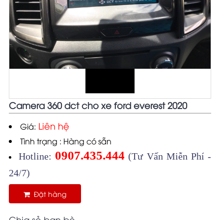
Camera 360 dct cho xe ford everest 2020
Liên hệ
Giá:
Tình trạng : Hàng có sẵn
0907.435.444
Hotline:
(Tư Vấn Miễn Phí -
24/7)
Đặt hàng
Chia sẻ bạn bè