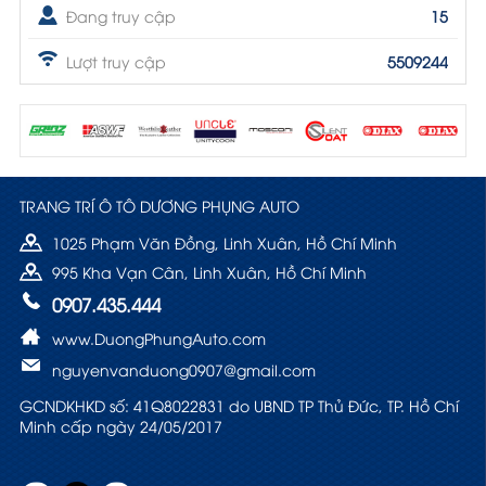
Đang truy cập
15
Lượt truy cập
5509244
TRANG TRÍ Ô TÔ DƯƠNG PHỤNG AUTO
1025 Phạm Văn Đồng, Linh Xuân, Hồ Chí Minh
995 Kha Vạn Cân, Linh Xuân, Hồ Chí Minh
0907.435.444
www.DuongPhungAuto.com
nguyenvanduong0907@gmail.com
GCNDKHKD số: 41Q8022831 do UBND TP Thủ Đức, TP. Hồ Chí
Minh cấp ngày 24/05/2017