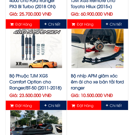
4000 cho Ford Ranger
TJM XGS Remote cho
PX3 Bi Turbo (2018 ON)
Toyota Hilux (2015+)
Giá: 25.700.000 VNĐ
Giá: 60.900.000 VNĐ
Đặt Hàng
Chi tiết
Đặt Hàng
Chi tiết
Bộ Phuộc TJM XGS
Bộ nhíp APM giãm xóc
Comfort Option cho
êm ái cho xe bán tải ford
Ranger/BT-50 (2011-2018)
ranger
Giá: 23.500.000 VNĐ
Giá: 10.500.000 VNĐ
Đặt Hàng
Chi tiết
Đặt Hàng
Chi tiết