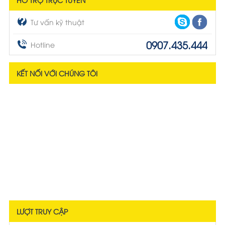
Tư vấn kỹ thuật
0907.435.444
Hotline
KẾT NỐI VỚI CHÚNG TÔI
LƯỢT TRUY CẬP