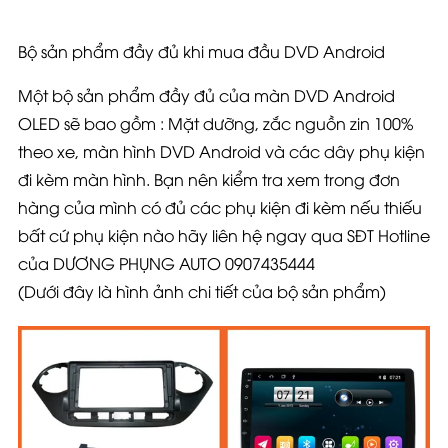
Bộ sản phẩm đầy đủ khi mua đầu DVD Android
Một bộ sản phẩm đầy đủ của màn DVD Android
OLED sẽ bao gồm : Mặt dưỡng, zắc nguồn zin 100%
theo xe, màn hình DVD Android và các dây phụ kiện
đi kèm màn hình. Bạn nên kiểm tra xem trong đơn
hàng của mình có đủ các phụ kiện đi kèm nếu thiếu
bất cứ phụ kiện nào hãy liên hệ ngay qua SĐT Hotline
của DƯƠNG PHỤNG AUTO 0907435444
(Dưới đây là hình ảnh chi tiết của bộ sản phẩm)