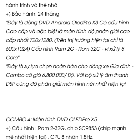
hành trình và thẻ nhớ
+) Bảo hành: 24 tháng.
"Đây là dòng DVD Android OledPro X3 Có cấu hình
Cao cấp và đặc biệt là màn hình độ phân giải cao
cấp nhất 720x1280. (Trên thị trường hiện tại chỉ là
600x1024) Cấu hình Ram 2G - Rom 32G - vi xử lý 8
Core"
"Đây là sự lựa chọn hoàn hảo cho dòng xe Gia đình -
Combo có giá 6.800.000
/ Bộ. Với bộ xử lý âm thanh
DSP cùng độ phân giải màn hình nét nhất hiện tại.
COMBO 4: Màn hình DVD OLEDPro X5
+) Cấu hình : Ram 2-32G, chip SC9853 (chip mạnh
mẽ nhất hiện tại) , CPU 8 nhân 1,8Hz.