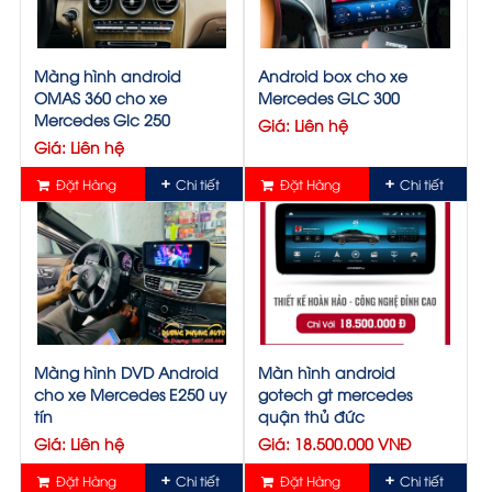
Màng hình android
Android box cho xe
OMAS 360 cho xe
Mercedes GLC 300
Mercedes Glc 250
Giá: Liên hệ
Giá: Liên hệ
Đặt Hàng
Chi tiết
Đặt Hàng
Chi tiết
Màng hình DVD Android
Màn hình android
cho xe Mercedes E250 uy
gotech gt mercedes
tín
quận thủ đức
Giá: Liên hệ
Giá: 18.500.000 VNĐ
Đặt Hàng
Chi tiết
Đặt Hàng
Chi tiết