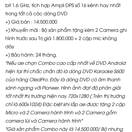
bit 1.6 GHz, tích hợp Ampli DPS số 16 kênh hay nhất
trong tất cả các dòng DVD
+) Giá bán : 14.500.000
+) Khuyến mãi : Bộ sản phẩm tặng kèm 2 Camera ghi
hình trước sau Trị giá 1.800.000 + 2 cặp mic không
dây
+) Bảo hành: 24 tháng.
"Nếu ae chọn Combo cao cấp nhất về DVD Android
hiện tại thì chắc chắn đó là dòng DVD Karaoke S600
của hãng OledPro. Đây là dòng DVD có âm thanh
sánh ngang với Pioneer. Hình ảnh đạt độ phân giải
tốt nhất thị trường hiện nay 720x1280 ( Trên thị trường
chỉ là 600x1024) Đặc biệt khi lắp ae được tặng 2 cặp
Micro và 2 Camera hành trình và 2 Camera gồm
camera lùi và Camera hành trình"
"Giá sản phẩm Combo này là 14.500.000/ Bộ nhưng