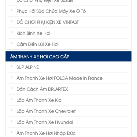
Phục Hồi Sửa Chửa Máy Xe Ô Tô
ĐỒ CHƠI PHỤ KIỆN XE VINFAST
Kích Bình Xe Hơi
Cảm Biến Lùi Xe Hơi
ÂM THANH XE HƠI CAO CẤP
SUP ALPINE
Âm Thanh Xe Hơi FOLCA Made In France
Dán Cách Âm DR,ARTEX
Lắp Âm Thanh Xe Kia
Lắp Âm Thanh Xe Chevrolet
Lắp Âm Thanh Xe Hyundai
Âm Thanh Xe Hơi Nhập Đức