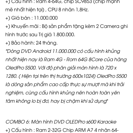
+) Cấu hình : Ram 4-64G, chip SC9853 (chip mạnh
mẽ nhất hiện tại) , CPU 8 nhân 1,8Hz.
+) Giá bán : 11.000.000
+) Khuyến mãi : Bộ sản phẩm tặng kèm 2 Camera ghi
hình trước sau Trị giá 1.800.000.
+) Bảo hành: 24 tháng.
"
Dòng DVD Android 11.000.000 có cấu hình khủng
nhất hiện nay là Ram 4G - Rom 64G 8Core của hãng
OledPro S500. Với độ phân giải màn hình là 720 x
1280. ( Hiện tại trên thị trường 600x1024) OledPro S500
là dòng sản phẩm cao cấp thực sự mượt mà khi trải
nghiệm, cùng cấu hình khủng nên hoàn toàn yên
tâm không lo bị đơ, hay bị chậm khi sử dụng
"
COMBO 6: Màn hình DVD OLEDPro s600 Karaoke
+) Cấu hình : Ram 2-32G Chip ARM A7 4 nhân 64-