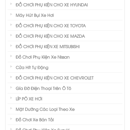
ĐỒ CHƠI PHỤ KIỆN CHO XE HYUNDAI
Máy Hút Bụi Xe Hơi
ĐỒ CHƠI PHỤ KIỆN CHO XE TOYOTA
ĐỒ CHƠI PHỤ KIỆN CHO XE MAZDA
ĐỒ CHƠI PHỤ KIỆN XE MITSUBISHI
Đồ Chơi Phụ Kiện Xe Nissan
Cửa Hít Tự Động
ĐỒ CHƠI PHỤ KIỆN CHO XE CHEVROLET
Gía Đỡ Điện Thoại Trên Ô Tô
LÍP PÔ XE HƠI
Mặt Dưỡng Các Loại Theo Xe
Đồ Chơi Xe Bán Tải
Đồ Chơi Phụ Kiện Xe Suzuki