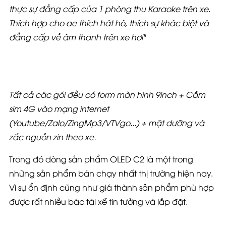
thực sự đẳng cấp của 1 phòng thu Karaoke trên xe.
Thích hợp cho ae thích hát hò, thích sự khác biệt và
đẳng cấp về âm thanh trên xe hơi"
Tất cả các gói đều có form màn hình 9inch + Cắm
sim 4G vào mạng internet
(Youtube/Zalo/ZingMp3/VTVgo...) + mặt dưỡng và
zắc nguồn zin theo xe.
Trong đó dòng sản phẩm OLED C2 là một trong
những sản phẩm bán chạy nhất thị trường hiện nay.
Vì sự ổn định cũng như giá thành sản phẩm phù hợp
được rất nhiều bác tài xế tin tưởng và lắp đặt.