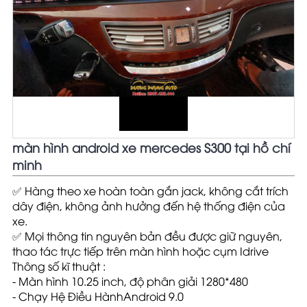
màn hình android xe mercedes S300 tại hồ chí
minh
✅
Hàng theo xe hoàn toàn gắn jack, không cắt trích
dây điện, không ảnh hưởng đến hệ thống điện của
xe.
✅
Mọi thông tin nguyên bản đều được giữ nguyên,
thao tác trực tiếp trên màn hình hoặc cụm Idrive
Thông số kĩ thuật :
- Màn hình 10.25 inch, độ phân giải 1280*480
- Chạy Hệ Điều HànhAndroid 9.0