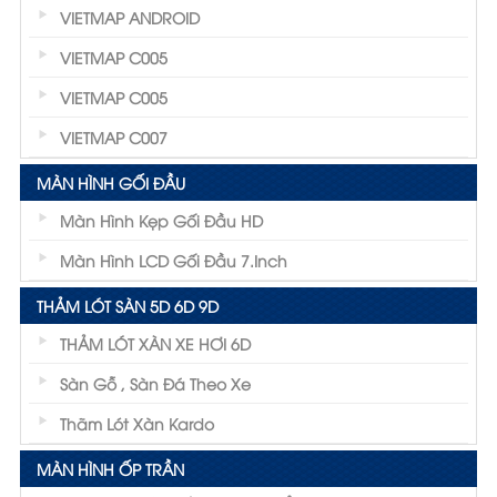
VIETMAP ANDROID
VIETMAP C005
VIETMAP C005
VIETMAP C007
MÀN HÌNH GỐI ĐẦU
Màn Hình Kẹp Gối Đầu HD
Màn Hình LCD Gối Đầu 7.inch
THẢM LÓT SÀN 5D 6D 9D
THẢM LÓT XÀN XE HƠI 6D
Sàn Gỗ , Sàn Đá Theo Xe
Thãm Lót Xàn Kardo
MÀN HÌNH ỐP TRẦN