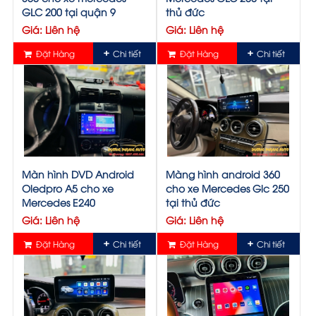
GLC 200 tại quận 9
thủ đức
Giá: Liên hệ
Giá: Liên hệ
Đặt Hàng
Chi tiết
Đặt Hàng
Chi tiết
Màn hình DVD Android
Màng hình android 360
Oledpro A5 cho xe
cho xe Mercedes Glc 250
Mercedes E240
tại thủ đức
Giá: Liên hệ
Giá: Liên hệ
Đặt Hàng
Chi tiết
Đặt Hàng
Chi tiết