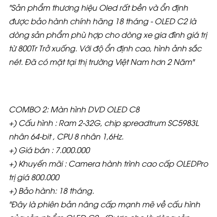
"Sản phẩm thương hiệu Oled rất bền và ổn định
được bảo hành chính hãng 18 tháng - OLED C2 là
dòng sản phẩm phù hợp cho dòng xe gia đình giá trị
từ 800Tr Trở xuống. Với độ ổn định cao, hình ảnh sắc
nét. Đã có mặt tại thị trường Việt Nam hơn 2 Năm"
COMBO 2: Màn hình DVD OLED C8
+) Cấu hình : Ram 2-32G, chip spreadtrum SC5983L
nhân 64-bit , CPU 8 nhân 1,6Hz.
+) Giá bán : 7.000.000
+) Khuyến mãi : Camera hành trình cao cấp OLEDPro
trị giá 800.000
+) Bảo hành: 18 tháng.
"Đây là phiên bản nâng cấp mạnh mẽ về cấu hình