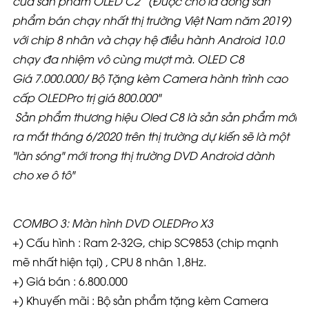
của sản phẩm OLED C2 (Được cho là dòng sản
phẩm bán chạy nhất thị trường Việt Nam năm 2019)
với chip 8 nhân và chạy hệ điều hành Android 10.0
chạy đa nhiệm vô cùng mượt mà. OLED C8
Giá
7.000.000/ Bộ Tặng kèm Camera hành trình cao
cấp OLEDPro trị giá 800.000"
Sản phẩm thương hiệu Oled C8 là sản sản phẩm mới
ra mắt tháng 6/2020 trên thị trường dự kiến sẽ là một
"làn sóng" mới trong thị trường DVD Android dành
cho xe ô tô"
COMBO 3: Màn hình DVD OLEDPro X3
+) Cấu hình : Ram 2-32G, chip SC9853 (chip mạnh
mẽ nhất hiện tại) , CPU 8 nhân 1,8Hz.
+) Giá bán : 6.800.000
+) Khuyến mãi : Bộ sản phẩm tặng kèm Camera