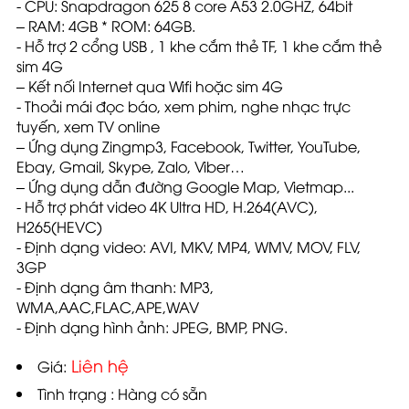
- CPU: Snapdragon 625 8 core A53 2.0GHZ, 64bit
– RAM: 4GB * ROM: 64GB.
- Hỗ trợ 2 cổng USB , 1 khe cắm thẻ TF, 1 khe cắm thẻ
sim 4G
– Kết nối Internet qua Wifi hoặc sim 4G
- Thoải mái đọc báo, xem phim, nghe nhạc trực
tuyến, xem TV online
– Ứng dụng Zingmp3, Facebook, Twitter, YouTube,
Ebay, Gmail, Skype, Zalo, Viber…
– Ứng dụng dẫn đường Google Map, Vietmap...
- Hỗ trợ phát video 4K Ultra HD, H.264(AVC),
H265(HEVC)
- Định dạng video: AVI, MKV, MP4, WMV, MOV, FLV,
3GP
- Định dạng âm thanh: MP3,
WMA,AAC,FLAC,APE,WAV
- Định dạng hình ảnh: JPEG, BMP, PNG.
Liên hệ
Giá:
Tình trạng : Hàng có sẵn