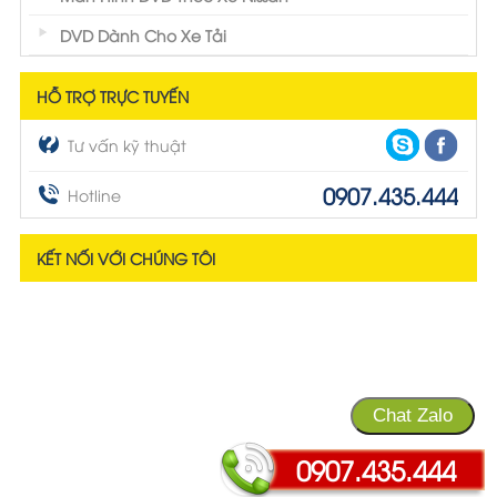
DVD Dành Cho Xe Tải
HỖ TRỢ TRỰC TUYẾN
Tư vấn kỹ thuật
0907.435.444
Hotline
KẾT NỐI VỚI CHÚNG TÔI
Chat Zalo
0907.435.444