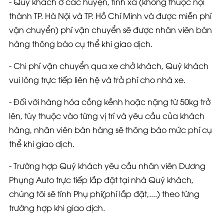
- Quý khách ở các huyện, tỉnh xa
(
không thuộc
nội
thành TP. Hà Nội và TP. Hồ Chí Minh và được miễn phí
vận chuyển)
phí vận chuyển sẽ được nhân viên bán
hàng thông báo cụ thể khi giao dịch.
- Chi phí vận chuyển qua xe chở khách, Quý khách
vui lòng trực tiếp liên hệ và trả phí cho nhà xe.
- Đối với hàng hóa cồng kềnh hoặc nặng từ 50kg trở
lên, tùy thuộc vào từng vị trí và yêu cầu của khách
hàng, nhân viên bán hàng sẽ thông báo mức phí cụ
thể khi giao dịch.
- Trường hợp Quý khách yêu cầu nhân viên Dương
Phụng Auto trực tiếp lắp đặt tại nhà Quý khách,
chúng tôi sẽ tính
Phụ phí
(phí lắp đặt,....)
theo từng
trường hợp khi giao dịch.