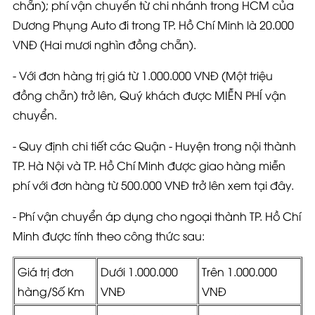
chẵn)
; phí vận chuyển từ chi nhánh trong HCM của
Dương Phụng Auto đi trong
TP. Hồ Chí Minh là 20.000
VNĐ
(Hai mươi nghìn đồng chẵn)
.
- Với đơn hàng trị giá từ 1.000.000 VNĐ
(Một triệu
đồng chẵn)
trở lên, Quý khách được
MIỄN PHÍ vận
chuyển
.
- Quy định chi tiết các Quận - Huyện trong nội thành
TP. Hà Nội và TP. Hồ Chí Minh được giao hàng miễn
phí với đơn hàng từ
500.000 VNĐ
trở lên xem
tại đây
.
- Phí vận chuyển áp dụng cho ngoại thành TP. Hồ Chí
Minh được tính theo công thức sau:
Giá trị đơn
Dưới 1.000.000
Trên 1.000.000
hàng/Số Km
VNĐ
VNĐ