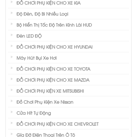
ĐỒ CHƠI PHỤ KIỆN CHO XE KIA
Độ Đèn, Độ Bi Nhiều Loại
Bộ Hiển Thị Tốc Độ Trên Kính Lái HUD
Đèn LED ĐỘ
ĐỒ CHƠI PHỤ KIỆN CHO XE HYUNDAI
Máy Hút Bụi Xe Hơi
ĐỒ CHƠI PHỤ KIỆN CHO XE TOYOTA
ĐỒ CHƠI PHỤ KIỆN CHO XE MAZDA
ĐỒ CHƠI PHỤ KIỆN XE MITSUBISHI
Đồ Chơi Phụ Kiện Xe Nissan
Cửa Hít Tự Động
ĐỒ CHƠI PHỤ KIỆN CHO XE CHEVROLET
Gía Đỡ Điện Thoại Trên Ô Tô