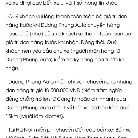
và xe đi tại các bến xe,... và 1 số thông tin khác.
- Quý khách vui lòng thanh toán toàn bộ giá trị đơn
hàng trước khi Dương Phụng Auto chuyển hàng
hoặc chủ (nhà) của xe khách sẽ thanh toán toàn bộ
giá trị đơn hàng trước khi nhận. Đồng thời, Quý
khách nên yêu cầu chủ xe (người nhận hàng từ
Dương Phụng Auto) kiểm tra kỹ hàng hóa trước khi
nhận.
- Dương Phụng Auto miễn phí vận chuyển cho những
đơn hàng trị giá từ
500.000 VNĐ
(Năm trăm nghìn
đồng chẵn)
trở lên từ Công ty hoặc chi nhánh của
Dương Phụng Auto đến 1 số bến xe có
bán kính dưới
15km
(Mười lăm kilomet)
.
- Tại Hà Nội, miễn phí chuyển đến các bến xe:
Bến xe