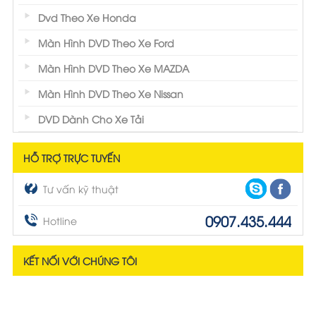
Dvd Theo Xe Honda
Màn Hình DVD Theo Xe Ford
Màn Hình DVD Theo Xe MAZDA
Màn Hình DVD Theo Xe Nissan
DVD Dành Cho Xe Tải
HỖ TRỢ TRỰC TUYẾN
Tư vấn kỹ thuật
0907.435.444
Hotline
KẾT NỐI VỚI CHÚNG TÔI