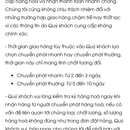
cấp hàng hóa và nhận thanh toán nhanh chóng.
Chúng tôi cũng không chịu trách nhiệm đối với
những trường hợp giao hàng chậm trễ hay thất lạc
vì các thông tin do Quý khách cung cấp không
chính xác.
- Thời gian giao hàng tùy thuộc vào Quý khách lựa
chọn chuyển phát nhanh hay chuyển phát thường,
thời gian này chỉ mang tính chất tương đối.
Chuyển phát nhanh: Từ
2
đến
3
ngày,
Chuyển phát thường: Từ
5
đến
10
ngày
- Quý khách vui lòng
kiểm tra kỹ hàng hoá ngay khi
nhận hàng
từ người chuyển phát hàng hoá, nếu có
vấn đề liên quan tới chủng loại, chất lượng, số lượng
hàng hoá không đúng như trong đơn đặt hàng, Quý
khách vui báo ngay cho chúng tôi để phối hợp với