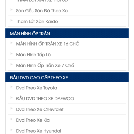
Sàn Gỗ , Sàn Đá Theo Xe
Thãm Lót Xàn Kardo
MÀN HÌNH ỐP TRẦN
MÀN HÌNH ỐP TRẦN XE 16 CHỔ
Màn Hình Tốp Lô
Màn Hình Ốp Trần Xe 7 Chổ
ĐẦU DVD CAO CẤP THEO XE
Dvd Theo Xe Toyota
ĐẦU DVD THEO XE DAEWOO
Dvd Theo Xe Chevrolet
Dvd Theo Xe Kia
Dvd Theo Xe Hyundai