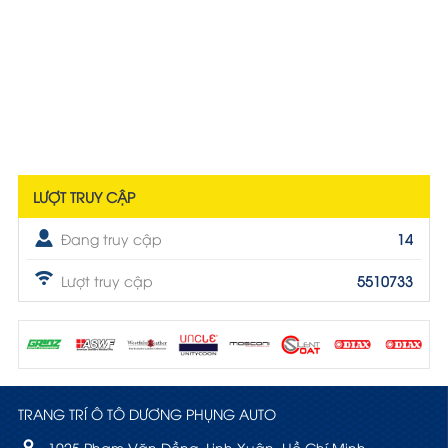
LƯỢT TRUY CẬP
Đang truy cập
14
Lượt truy cập
5510733
TRANG TRÍ Ô TÔ DƯƠNG PHỤNG AUTO
1025 Phạm Văn Đồng, Linh Xuân, Hồ Chí Minh