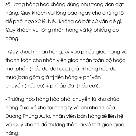
số lượng hàng hoá không đúng như trong đơn đặt
hàng, Quý khách vui lòng báo ngay cho chúng tôi
để phối hợp xử lý. Nếu không có bất cứ vấn đề gì,
Quý khách vui lòng nhận hàng và ký phiếu giao
hàng.
- Quý khách nhận hàng, ký vào phiếu giao hàng và
thanh toán cho nhân viên giao nhận toàn bộ hoặc
một phần
(nếu đã đặt cọc)
giá trị hàng hóa đã
mua
(bao gồm
giá trị tiền hàng
+
phí vận
chuyển
(nếu có) +
phí lắp đặt
(nếu có))
.
- Trường hợp hàng hóa phải chuyển từ kho chứa
hàng ở xa về kho tại công ty và chi nhánh của
Dương Phụng Auto, nhân viên bán hàng sẽ liên hệ
với Quý khách để thương thảo lại về thời gian giao
hàng.