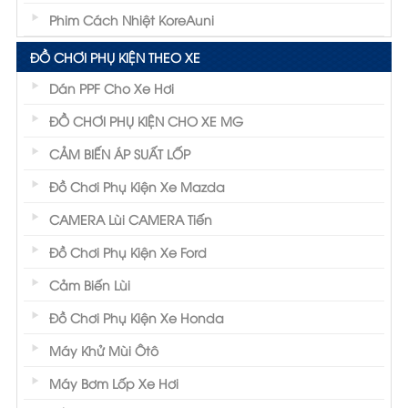
Phim Cách Nhiệt KoreAuni
ĐỒ CHƠI PHỤ KIỆN THEO XE
Dán PPF Cho Xe Hơi
ĐỒ CHƠI PHỤ KIỆN CHO XE MG
CẢM BIẾN ÁP SUẤT LỐP
Đồ Chơi Phụ Kiện Xe Mazda
CAMERA Lùi CAMERA Tiến
Đồ Chơi Phụ Kiện Xe Ford
Cảm Biến Lùi
Đồ Chơi Phụ Kiện Xe Honda
Máy Khử Mùi Ôtô
Máy Bơm Lốp Xe Hơi