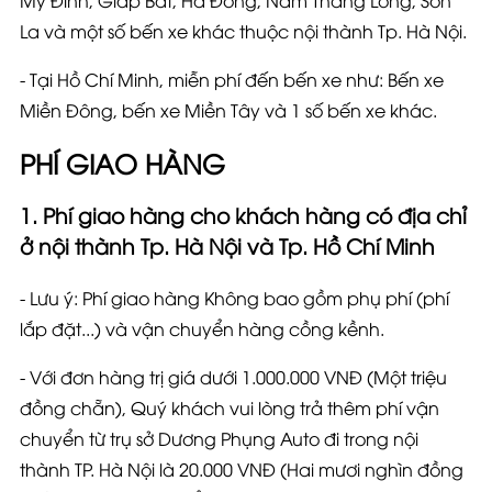
Mỹ Đình, Giáp Bát, Hà Đông, Nam Thăng Long, Sơn
La và một số bến xe khác thuộc nội thành Tp. Hà Nội.
- Tại Hồ Chí Minh, miễn phí đến bến xe như:
Bến xe
Miền Đông, bến xe Miền Tây và 1 số bến xe khác
.
PHÍ GIAO HÀNG
1. Phí giao hàng cho khách hàng có địa chỉ
ở nội thành Tp. Hà Nội và Tp. Hồ Chí Minh
- Lưu ý: Phí giao hàng Không bao gồm phụ phí
(phí
lắp đặt...)
và vận chuyển hàng cồng kềnh.
- Với đơn hàng trị giá
dưới
1.000.000 VNĐ
(Một triệu
đồng chẵn)
, Quý khách vui lòng trả thêm phí vận
chuyển từ trụ sở Dương Phụng Auto đi trong
nội
thành TP. Hà Nội là 20.000 VNĐ
(Hai mươi nghìn đồng