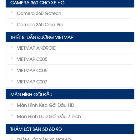
CAMERA 360 CHO XE HƠI
Camera 360 Gotech
Camera 360 Oled Pro
THIẾT BỊ DẪN ĐƯỜNG VIETMAP
VIETMAP ANDROID
VIETMAP C005
VIETMAP C005
VIETMAP C007
MÀN HÌNH GỐI ĐẦU
Màn Hình Kẹp Gối Đầu HD
Màn Hình LCD Gối Đầu 7.inch
THẢM LÓT SÀN 5D 6D 9D
THẢM LÓT XÀN XE HƠI 6D