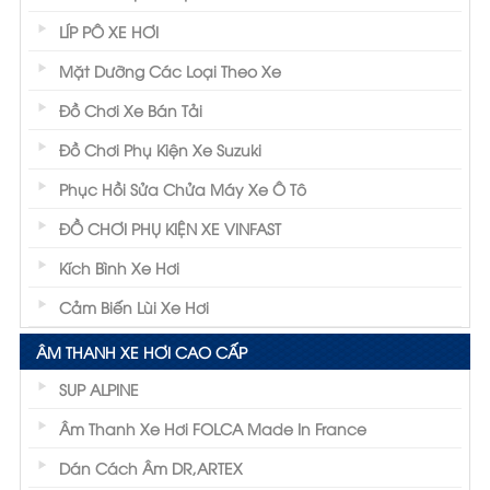
LÍP PÔ XE HƠI
Mặt Dưỡng Các Loại Theo Xe
Đồ Chơi Xe Bán Tải
Đồ Chơi Phụ Kiện Xe Suzuki
Phục Hồi Sửa Chửa Máy Xe Ô Tô
ĐỒ CHƠI PHỤ KIỆN XE VINFAST
Kích Bình Xe Hơi
Cảm Biến Lùi Xe Hơi
ÂM THANH XE HƠI CAO CẤP
SUP ALPINE
Âm Thanh Xe Hơi FOLCA Made In France
Dán Cách Âm DR,ARTEX