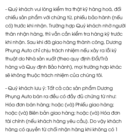
- Quý khách vui lòng
kiểm tra thật kỹ hàng hoá
, đối
chiếu sản phẩm với chứng từ, phiếu bảo hành
(nếu
có)
trước khi nhận. Trường hợp Quý khách nhờ người
thân nhận hàng, thì vẫn cần kiểm tra hàng kỹ trước
khi nhận. Sau khi đã giao hàng thành công, Dương
Phụng Auto chỉ chịu trách nhiệm nếu xảy ra lỗi kỹ
thuật do Nhà sản xuất
(theo quy định Đổi/Trả
hàng và Quy định Bảo hành)
, mọi trường hợp khác
sẽ không thuộc trách nhiệm của chúng tôi.
- Quý khách lưu ý:
Tất cả các sản phẩm Dương
Phụng Auto bán ra đều có đầy đủ chứng từ như
:
Hóa đơn bán hàng; hoặc
(và)
Phiếu giao hàng;
hoặc
(và)
Biên bản giao hàng; hoặc
(và)
Hóa đơn
tài chính
(nếu khách hàng yêu cầu)
. Do vậy khách
hàng có quyền từ chối nhận hàng khi không có 1