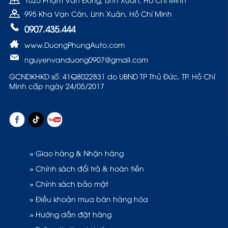
995 Kha Vạn Cân, Linh Xuân, Hồ Chí Minh
0907.435.444
www.DuongPhungAuto.com
nguyenvanduong0907@gmail.com
GCNDKHKD số: 41Q8022831 do UBND TP Thủ Đức, TP. Hồ Chí
Minh cấp ngày 24/05/2017
» Giao hàng & Nhận hàng
» Chính sách đổi trả & hoàn tiền
» Chính sách bảo mật
» Điều khoản mua bán hàng hóa
» Hướng dẫn đặt hàng